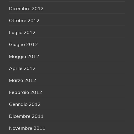
Dicembre 2012
Ottobre 2012
Luglio 2012
Giugno 2012
Maggio 2012
Aprile 2012
Marzo 2012
Febbraio 2012
Gennaio 2012
Dicembre 2011
Novembre 2011