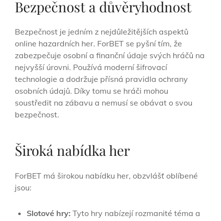
Bezpečnost a důvěryhodnost
Bezpečnost je jedním z nejdůležitějších aspektů
online hazardních her. ForBET se pyšní tím, že
zabezpečuje osobní a finanční údaje svých hráčů na
nejvyšší úrovni. Používá moderní šifrovací
technologie a dodržuje přísná pravidla ochrany
osobních údajů. Díky tomu se hráči mohou
soustředit na zábavu a nemusí se obávat o svou
bezpečnost.
Široká nabídka her
ForBET má širokou nabídku her, obzvlášť oblíbené
jsou:
Slotové hry:
Tyto hry nabízejí rozmanité téma a