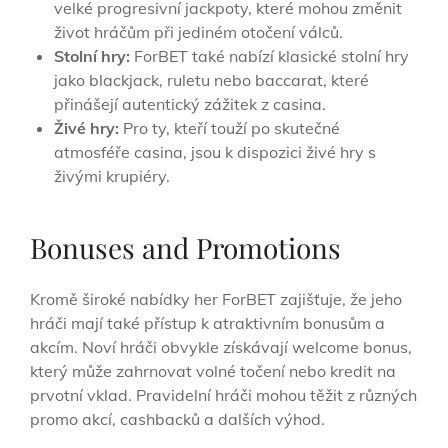
velké progresivní jackpoty, které mohou změnit
život hráčům při jediném otočení válců.
Stolní hry:
ForBET také nabízí klasické stolní hry
jako blackjack, ruletu nebo baccarat, které
přinášejí autentický zážitek z casina.
Živé hry:
Pro ty, kteří touží po skutečné
atmosféře casina, jsou k dispozici živé hry s
živými krupiéry.
Bonuses and Promotions
Kromě široké nabídky her ForBET zajišťuje, že jeho
hráči mají také přístup k atraktivním bonusům a
akcím. Noví hráči obvykle získávají welcome bonus,
který může zahrnovat volné točení nebo kredit na
prvotní vklad. Pravidelní hráči mohou těžit z různých
promo akcí, cashbacků a dalších výhod.