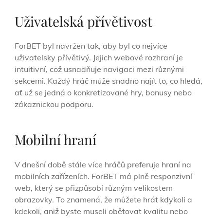
Uživatelská přívětivost
ForBET byl navržen tak, aby byl co nejvíce
uživatelsky přívětivý. Jejich webové rozhraní je
intuitivní, což usnadňuje navigaci mezi různými
sekcemi. Každý hráč může snadno najít to, co hledá,
ať už se jedná o konkretizované hry, bonusy nebo
zákaznickou podporu.
Mobilní hraní
V dnešní době stále více hráčů preferuje hraní na
mobilních zařízeních. ForBET má plně responzivní
web, který se přizpůsobí různým velikostem
obrazovky. To znamená, že můžete hrát kdykoli a
kdekoli, aniž byste museli obětovat kvalitu nebo