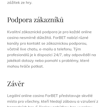
zážitek ze hry.
Podpora zákazníků
Kvalitní zákaznická podpora je pro každé online
casino nesmírně důležitá. ForBET nabízí různé
kanály pro kontakt se zákaznickou podporou,
včetně live chatu, e-mailu a telefonu. Tým
profesionálů je k dispozici 24/7, aby odpověděl na
jakékoli dotazy nebo pomohl s problémy, které
mohou hráče potkat.
Závěr
Legální online casino ForBET představuje skvélé
místo pro všechny, kteří hledají zábavu a vzrušení z