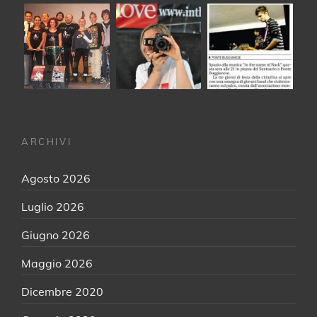
ARCHIVI
Agosto 2026
Luglio 2026
Giugno 2026
Maggio 2026
Dicembre 2020