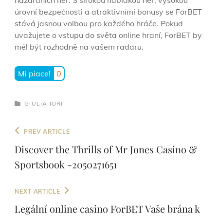
hazardních her. S širokou nabídkou her, vysokou
úrovní bezpečnosti a atraktivními bonusy se ForBET
stává jasnou volbou pro každého hráče. Pokud
uvažujete o vstupu do světa online hraní, ForBET by
měl být rozhodně na vašem radaru.
Mi piace!
0
CATEGORIES
GIULIA IORI
Navigazione
Previous
PREV ARTICLE
articoli
Post
Discover the Thrills of Mr Jones Casino &
Sportsbook -2050271651
Next
NEXT ARTICLE
Post
Legální online casino ForBET Vaše brána k