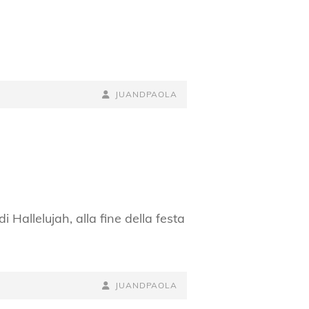
BY
BYLINE
JUANDPAOLA
LINE
 Hallelujah, alla fine della festa
BY
BYLINE
JUANDPAOLA
LINE