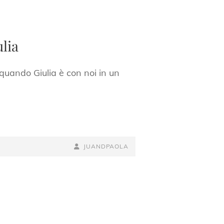
lia
 quando Giulia è con noi in un
BY
BYLINE
JUANDPAOLA
LINE