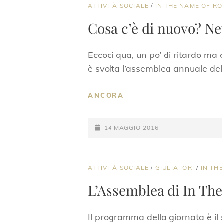
CAT
ATTIVITÀ SOCIALE
/
IN THE NAME OF R
LINKS
Cosa c’è di nuovo? N
Eccoci qua, un po’ di ritardo ma 
è svolta l’assemblea annuale de
COSA
ANCORA
C’È
DI
POSTED-
NUOVO?
14 MAGGIO 2016
NEWS
ON
DALL’ASSEMBLEA
ITNOL
CAT
ATTIVITÀ SOCIALE
/
GIULIA IORI
/
IN TH
LINKS
L’Assemblea di In Th
Il programma della giornata è il