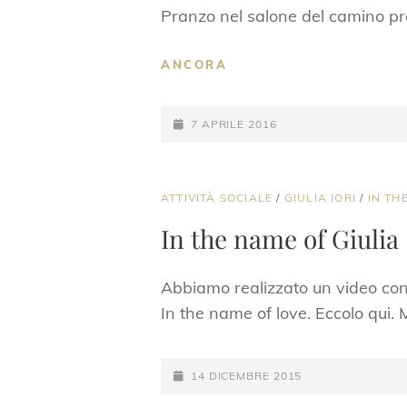
Pranzo nel salone del camino pre
L’ASSEMBLEA
ANCORA
DI
IN
POSTED-
THE
7 APRILE 2016
NAME
ON
OF
LOVE
CAT
ATTIVITÀ SOCIALE
/
GIULIA IORI
/
IN TH
LINKS
In the name of Giulia
Abbiamo realizzato un video con le
In the name of love. Eccolo qui. 
POSTED-
14 DICEMBRE 2015
ON