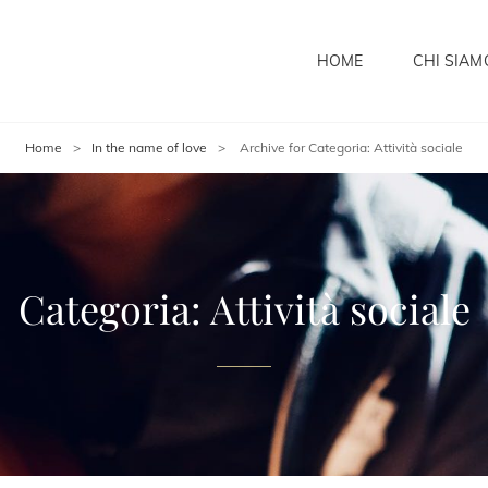
HOME
CHI SIAM
Home
>
In the name of love
>
Archive for
Categoria:
Attività sociale
Categoria:
Attività sociale