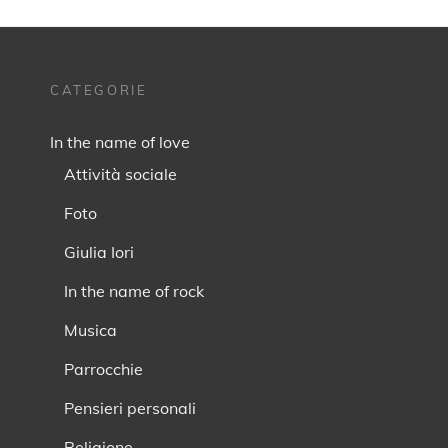
CATEGORIE
In the name of love
Attività sociale
Foto
Giulia Iori
In the name of rock
Musica
Parrocchie
Pensieri personali
Religione