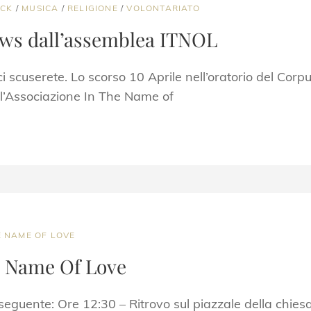
OCK
/
MUSICA
/
RELIGIONE
/
VOLONTARIATO
ews dall’assemblea ITNOL
ci scuserete. Lo scorso 10 Aprile nell’oratorio del Cor
ll’Associazione In The Name of
E NAME OF LOVE
e Name Of Love
 seguente: Ore 12:30 – Ritrovo sul piazzale della chie