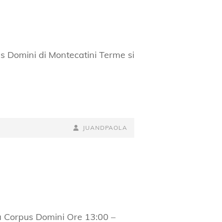
pus Domini di Montecatini Terme si
BY
BYLINE
JUANDPAOLA
LINE
sa Corpus Domini Ore 13:00 –