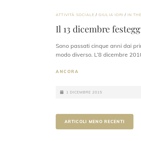
CAT
ATTIVITÀ SOCIALE
/
GIULIA IORI
/
IN TH
LINKS
Il 13 dicembre festeg
Sono passati cinque anni dai prim
modo diverso. L’8 dicembre 2010
IL
ANCORA
13
DICEMBRE
POSTED-
FESTEGGIAMO
1 DICEMBRE 2015
L’ASSOCIAZIONE
ON
E
RICORDIAMO
Navigazione
GIULIA
ARTICOLI MENO RECENTI
articoli