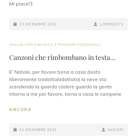
Mi piace!3
POSTED-
BY
BYLINE
23 DICEMBRE 2011
LORENZO71
ON
LINE
CAT
GIULIA IORI
/
MUSICA
/
PENSIERI PERSONALI
LINKS
Canzoni che rimbombano in testa…
E’ Natale, per favore torna a casa (testo
liberamente tradotto/adattato) la neve sta
scendendo la guardo cadere guardo la gente
intorno a me per favore, torna a casa le campane
CANZONI
ANCORA
CHE
RIMBOMBANO
POSTED-
IN
BY
BYLINE
21 DICEMBRE 2011
ALEIORI
TESTA…
ON
LINE