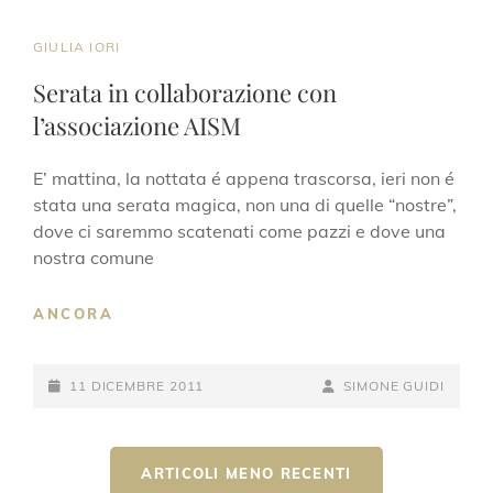
CAT
GIULIA IORI
LINKS
Serata in collaborazione con
l’associazione AISM
E’ mattina, la nottata é appena trascorsa, ieri non é
stata una serata magica, non una di quelle “nostre”,
dove ci saremmo scatenati come pazzi e dove una
nostra comune
SERATA
ANCORA
IN
COLLABORAZIONE
POSTED-
CON
BY
BYLINE
11 DICEMBRE 2011
SIMONE GUIDI
L’ASSOCIAZIONE
ON
LINE
AISM
Navigazione
ARTICOLI MENO RECENTI
articoli