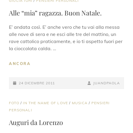
CAT
GIULIA IORI
/
PENSIERI PERSONALI
LINKS
Alle “mia” ragazza. Buon Natale.
E’ andata così. E’ anche vero che tu vai alla messa
alle nove di sera e ne esci alle tre del mattino, un
rave cattolico praticamente, e io ti aspetto fuori per
la cioccolata calda. …
ALLE
ANCORA
“MIA”
RAGAZZA.
POSTED-
BUON
BY
BYLINE
24 DICEMBRE 2011
JUANDPAOLA
NATALE.
ON
LINE
CAT
FOTO
/
IN THE NAME OF LOVE
/
MUSICA
/
PENSIERI
LINKS
PERSONALI
Auguri da Lorenzo