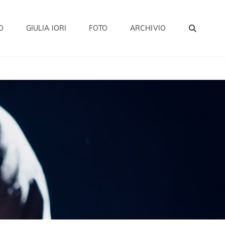
SEA
O
GIULIA IORI
FOTO
ARCHIVIO