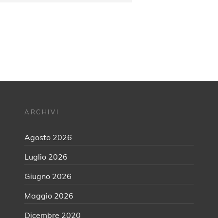
LINE
ARCHIVI
Agosto 2026
Luglio 2026
Giugno 2026
Maggio 2026
Dicembre 2020