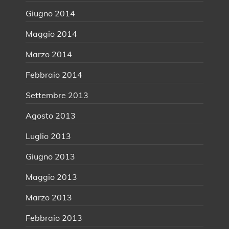
Giugno 2014
Maggio 2014
Marzo 2014
Febbraio 2014
Settembre 2013
Agosto 2013
Luglio 2013
Giugno 2013
Maggio 2013
Marzo 2013
Febbraio 2013