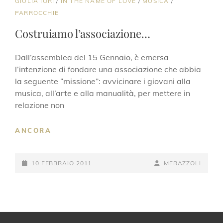
CAT
GIULIA IORI
/
IN THE NAME OF LOVE
/
MUSICA
/
LINKS
PARROCCHIE
Costruiamo l’associazione…
Dall’assemblea del 15 Gennaio, è emersa
l’intenzione di fondare una associazione che abbia
la seguente “missione”: avvicinare i giovani alla
musica, all’arte e alla manualità, per mettere in
relazione non
COSTRUIAMO
ANCORA
L’ASSOCIAZIONE…
POSTED-
BY
BYLINE
10 FEBBRAIO 2011
MFRAZZOLI
ON
LINE