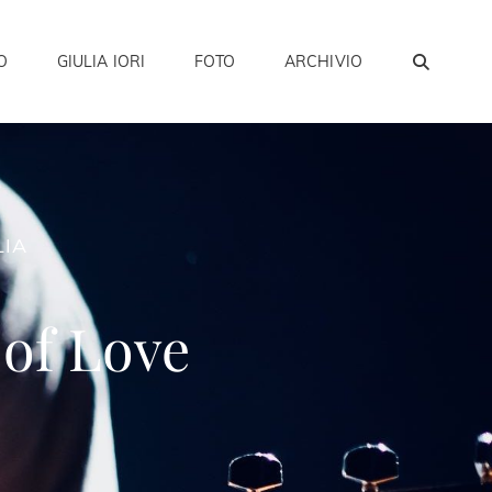
SEA
O
GIULIA IORI
FOTO
ARCHIVIO
LIA
of Love