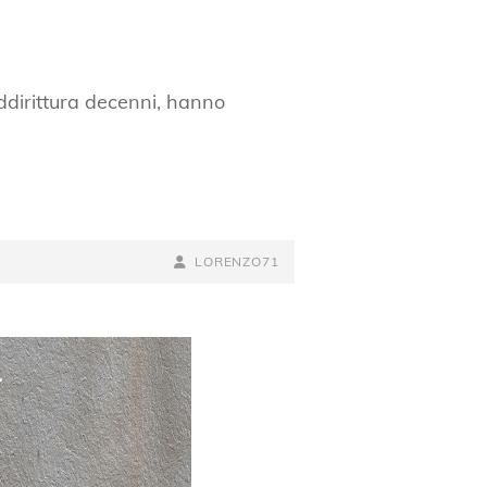
addirittura decenni, hanno
BY
BYLINE
LORENZO71
LINE