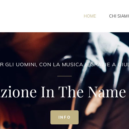
HOME
CHI SIAM
R GLI UOMINI, CON LA MUSICA E GRAZIE A GIU
azione In The Name 
PER
INFO
GLI
UOMINI,
CON