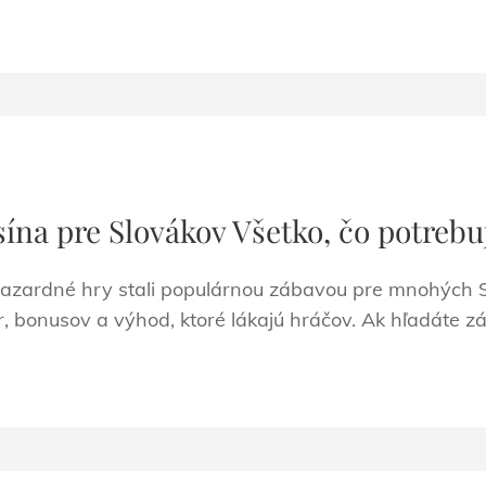
ína pre Slovákov Všetko, čo potrebuj
hazardné hry stali populárnou zábavou pre mnohých S
r, bonusov a výhod, ktoré lákajú hráčov. Ak hľadáte z