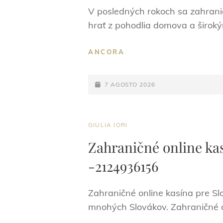
V posledných rokoch sa zahranič
hrať z pohodlia domova a široký
ZAHRANIČNÉ
ANCORA
ONLINE
KASÍNA
POSTED-
VŠETKO,
7 AGOSTO 2026
ČO
ON
POTREBUJETE
VEDIEŤ
CAT
GIULIA IORI
-2090719484
LINKS
Zahraničné online kas
-2124936156
Zahraničné online kasína pre Sl
mnohých Slovákov. Zahraničné on