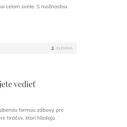
 po celom svete. S možnosťou
BY
BYLINE
ELENINA
LINE
ete vedieť
bľúbenou formou zábavy pre
e hráčov, ktorí hľadajú