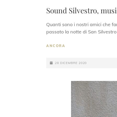
LINKS
Sound Silvestro, musi
Quanti sono i nostri amici che fa
passato la notte di San Silvestro
SOUND
ANCORA
SILVESTRO,
MUSICA
POSTED-
PER
28 DICEMBRE 2020
CHI
ON
FA
LA
MUSICA