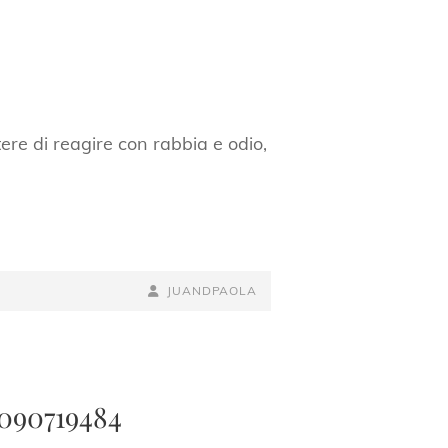
tere di reagire con rabbia e odio,
BY
BYLINE
JUANDPAOLA
LINE
2090719484