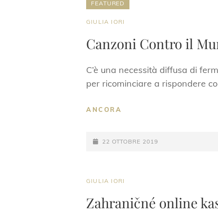
FEATURED
CAT
GIULIA IORI
LINKS
Canzoni Contro il Mu
C’è una necessità diffusa di ferma
per ricominciare a rispondere co
CANZONI
ANCORA
CONTRO
IL
POSTED-
MURO
22 OTTOBRE 2019
ON
CAT
GIULIA IORI
LINKS
Zahraničné online kas