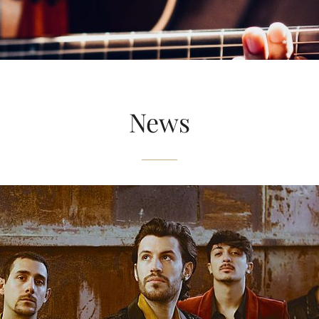
LA
MUSICA
E
GRAZIE
A
GIULIA
News