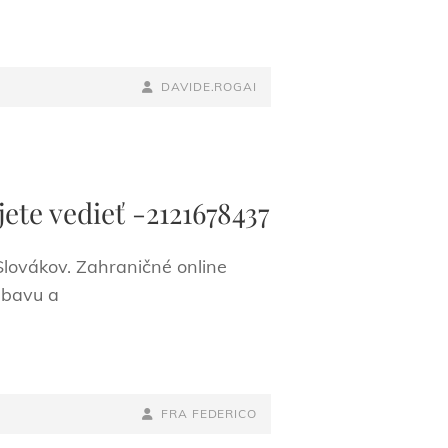
BY
BYLINE
DAVIDE.ROGAI
LINE
ete vedieť -2121678437
lovákov. Zahraničné online
ábavu a
BY
BYLINE
FRA FEDERICO
LINE