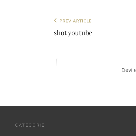
Navigazione
Previous
PREV ARTICLE
articoli
Post
shot youtube
Devi 
CATEGORIE