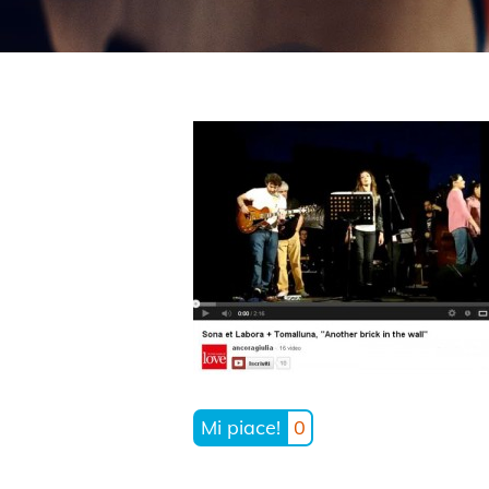
Mi piace!
0