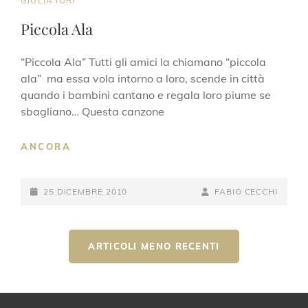
GIULIA IORI
LINKS
Piccola Ala
“Piccola Ala” Tutti gli amici la chiamano “piccola
ala” ma essa vola intorno a loro, scende in città
quando i bambini cantano e regala loro piume se
sbagliano… Questa canzone
PICCOLA
ANCORA
ALA
POSTED-
BY
BYLINE
25 DICEMBRE 2010
FABIO CECCHI
ON
LINE
Navigazione
ARTICOLI MENO RECENTI
articoli