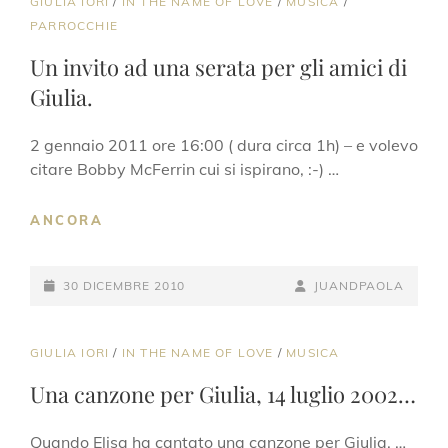
CAT
GIULIA IORI
/
IN THE NAME OF LOVE
/
MUSICA
/
LINKS
PARROCCHIE
Un invito ad una serata per gli amici di
Giulia.
2 gennaio 2011 ore 16:00 ( dura circa 1h) – e volevo
citare Bobby McFerrin cui si ispirano, :-) …
UN
ANCORA
INVITO
AD
POSTED-
UNA
BY
BYLINE
30 DICEMBRE 2010
JUANDPAOLA
SERATA
ON
LINE
PER
GLI
CAT
GIULIA IORI
/
IN THE NAME OF LOVE
/
MUSICA
AMICI
LINKS
Una canzone per Giulia, 14 luglio 2002…
DI
GIULIA.
Quando Elisa ha cantato una canzone per Giulia. …