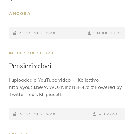
UNA
ANCORA
CANZONE
PER
POSTED-
GIULIA,
BY
BYLINE
27 DICEMBRE 2010
SIMONE GUIDI
14
ON
LINE
LUGLIO
2002…
CAT
IN THE NAME OF LOVE
LINKS
Pensieri veloci
I uploaded a YouTube video — Kollettivo
http://youtu.be/WWQ2NmdNEH4?a # Powered by
Twitter Tools Mi piace!1
POSTED-
BY
BYLINE
26 DICEMBRE 2010
MFRAZZOLI
ON
LINE
CAT