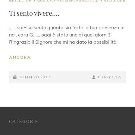
CAT
GIULIA IORI
/
MUSICA
/
PENSIERI PERSONALI
/
RELIGIONE
LINKS
Ti sento vivere….
…… spesso sento quanto sia forte la tua presenza in
noi, cara G. …. oggi è stato uno di quei giorni!!
Ringrazio il Signore che mi ha dato la possibilità
TI
ANCORA
SENTO
VIVERE….
POSTED-
BY
BYLINE
18 MARZO 2013
CRAZY.COW
ON
LINE
CATEGORIE