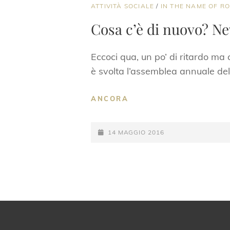
CAT
ATTIVITÀ SOCIALE
/
IN THE NAME OF R
LINKS
Cosa c’è di nuovo? N
Eccoci qua, un po’ di ritardo ma 
è svolta l’assemblea annuale de
COSA
ANCORA
C’È
DI
POSTED-
NUOVO?
14 MAGGIO 2016
NEWS
ON
DALL’ASSEMBLEA
ITNOL