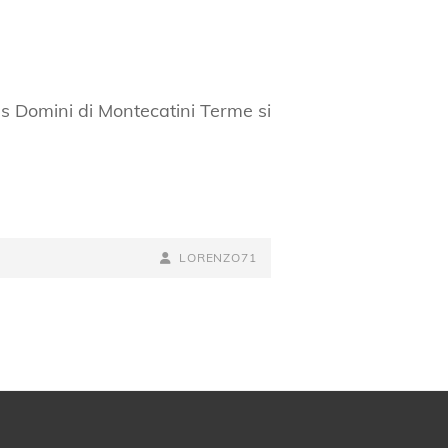
pus Domini di Montecatini Terme si
BY
BYLINE
LORENZO71
LINE