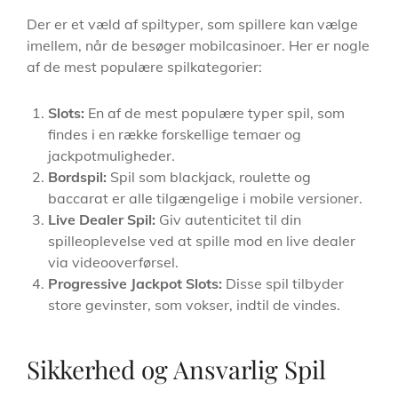
Der er et væld af spiltyper, som spillere kan vælge
imellem, når de besøger mobilcasinoer. Her er nogle
af de mest populære spilkategorier:
Slots:
En af de mest populære typer spil, som
findes i en række forskellige temaer og
jackpotmuligheder.
Bordspil:
Spil som blackjack, roulette og
baccarat er alle tilgængelige i mobile versioner.
Live Dealer Spil:
Giv autenticitet til din
spilleoplevelse ved at spille mod en live dealer
via videooverførsel.
Progressive Jackpot Slots:
Disse spil tilbyder
store gevinster, som vokser, indtil de vindes.
Sikkerhed og Ansvarlig Spil