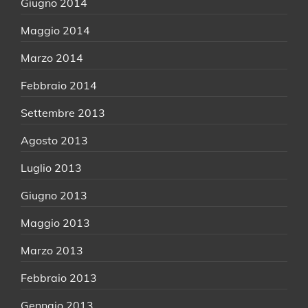
Giugno 2014
Maggio 2014
Marzo 2014
Febbraio 2014
Settembre 2013
Agosto 2013
Luglio 2013
Giugno 2013
Maggio 2013
Marzo 2013
Febbraio 2013
Gennaio 2013