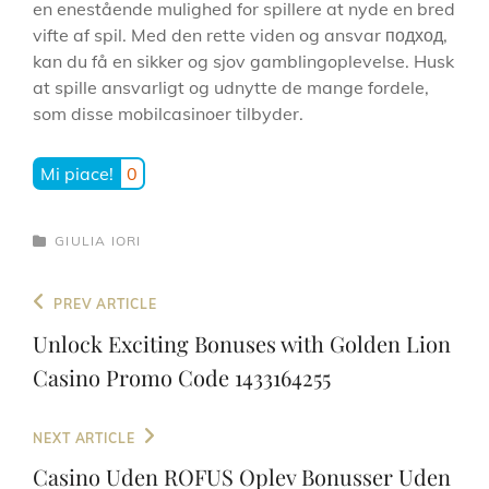
en enestående mulighed for spillere at nyde en bred
vifte af spil. Med den rette viden og ansvar подход,
kan du få en sikker og sjov gamblingoplevelse. Husk
at spille ansvarligt og udnytte de mange fordele,
som disse mobilcasinoer tilbyder.
Mi piace!
0
CATEGORIES
GIULIA IORI
Navigazione
Previous
PREV ARTICLE
articoli
Post
Unlock Exciting Bonuses with Golden Lion
Casino Promo Code 1433164255
Next
NEXT ARTICLE
Post
Casino Uden ROFUS Oplev Bonusser Uden