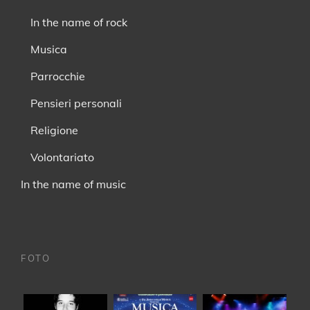
In the name of rock
Musica
Parrocchie
Pensieri personali
Religione
Volontariato
In the name of music
FOTO