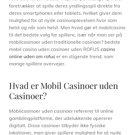
foretrækker at spille deres yndlingsspil direkte fra
deres smartphones eller tablets, hvilket giver dem
mulighed for at nyde casinooplevelsen hvor som
helst og når som helst. Men hvad gør et mobilcasino
til det bedste valg for spillere, især når man ser på
mobilcasinoer uden traditionelle casinoer? bedste
mobil casino uden casinoer uden ROFUS
casino
online uden om rofus
er en stigende trend, som
mange spillere overvejer.
Hvad er Mobil Casinoer uden
Casinoer?
Mobilcasinoer uden casinoer refererer til online
gamblingplatforme, der udelukkende opererer
digitalt. Disse casinoer tilbyder ikke fysiske
lokationer, men giver spillere mulighed for at nyde