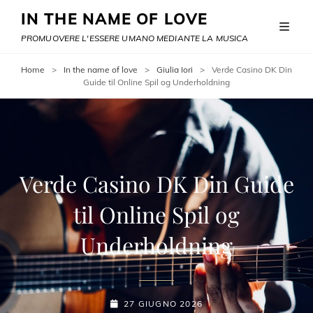
IN THE NAME OF LOVE
PROMUOVERE L'ESSERE UMANO MEDIANTE LA MUSICA
Home
>
In the name of love
>
Giulia Iori
>
Verde Casino DK Din
Guide til Online Spil og Underholdning
Verde Casino DK Din Guide
til Online Spil og
Underholdning
POSTED-
27 GIUGNO 2026