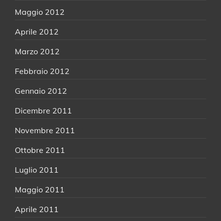
Maggio 2012
Aprile 2012
Marzo 2012
Febbraio 2012
Gennaio 2012
Dicembre 2011
Novembre 2011
Ottobre 2011
Luglio 2011
Maggio 2011
Aprile 2011