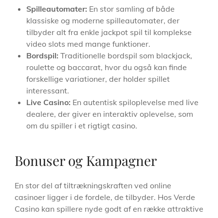
Spilleautomater:
En stor samling af både
klassiske og moderne spilleautomater, der
tilbyder alt fra enkle jackpot spil til komplekse
video slots med mange funktioner.
Bordspil:
Traditionelle bordspil som blackjack,
roulette og baccarat, hvor du også kan finde
forskellige variationer, der holder spillet
interessant.
Live Casino:
En autentisk spiloplevelse med live
dealere, der giver en interaktiv oplevelse, som
om du spiller i et rigtigt casino.
Bonuser og Kampagner
En stor del af tiltrækningskraften ved online
casinoer ligger i de fordele, de tilbyder. Hos Verde
Casino kan spillere nyde godt af en række attraktive