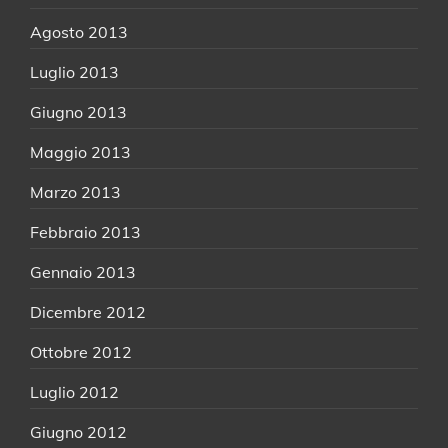
Agosto 2013
Luglio 2013
Giugno 2013
Maggio 2013
Marzo 2013
Febbraio 2013
Gennaio 2013
Dicembre 2012
Ottobre 2012
Luglio 2012
Giugno 2012