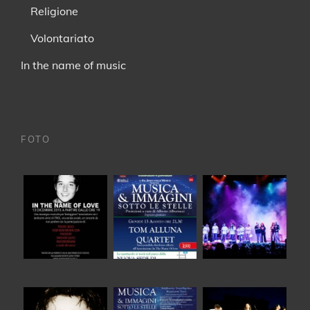
Religione
Volontariato
In the name of music
FOTO