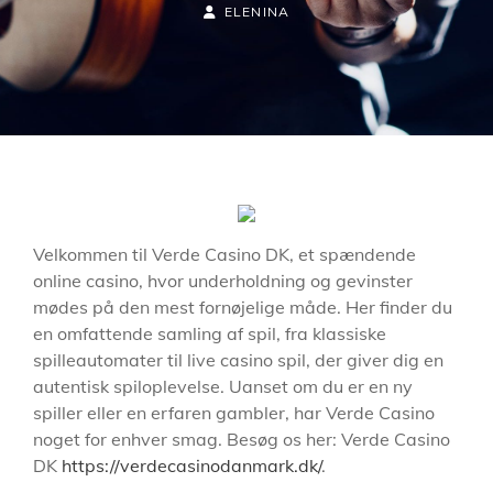
ON
BY
BYLINE
ELENINA
LINE
Velkommen til Verde Casino DK, et spændende
online casino, hvor underholdning og gevinster
mødes på den mest fornøjelige måde. Her finder du
en omfattende samling af spil, fra klassiske
spilleautomater til live casino spil, der giver dig en
autentisk spiloplevelse. Uanset om du er en ny
spiller eller en erfaren gambler, har Verde Casino
noget for enhver smag. Besøg os her: Verde Casino
DK
https://verdecasinodanmark.dk/
.