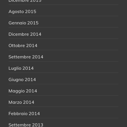
Agosto 2015
Gennaio 2015
Dicembre 2014
Ottobre 2014
Settembre 2014
Luglio 2014
Giugno 2014
Maggio 2014
Marzo 2014
Febbraio 2014
Settembre 2013