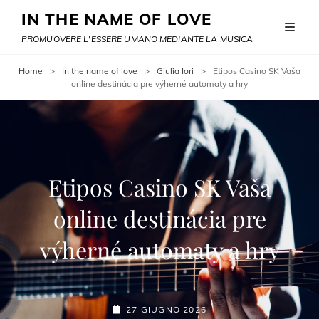
IN THE NAME OF LOVE
PROMUOVERE L'ESSERE UMANO MEDIANTE LA MUSICA
Home
>
In the name of love
>
Giulia Iori
>
Etipos Casino SK Vaša
online destinácia pre výherné automaty a hry
Etipos Casino SK Vaša
online destinácia pre
výherné automaty a hry
POSTED-
27 GIUGNO 2026