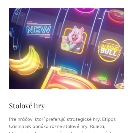
Stolové hry
Pre hráčov, ktorí preferujú strategické hry, Etipos
Casino SK ponúka rôzne stolové hry. Ruleta,