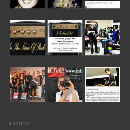
ARCHIVI