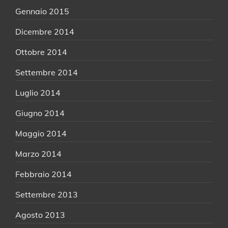
Gennaio 2015
Dicembre 2014
Ottobre 2014
Settembre 2014
Luglio 2014
Giugno 2014
Maggio 2014
Marzo 2014
Febbraio 2014
Settembre 2013
Agosto 2013