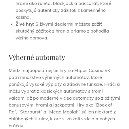
hrami ako ruleta, blackjack a baccarat, ktoré
poskytujú autentický zážitok z kamenného
kasína.
Živé hry:
S živými dealermi môžete zažiť
skutočný zážitok z hrania priamo z pohodlia
vášho domova.
Výherné automaty
Medzi najpopulárnejšie hry na Etipos Casino SK
patrí množstvo výherných automatov, ktoré
ponúkajú vysoké výplaty a zábavné funkcie. Hráči si
môžu vybrať z klasických automatov s tromi
valcami až po moderné video automaty so zložitými
bonusovými hrami a jackpotmi. Hry ako “Book of
Ra”, “Starburst” a “Mega Moolah” sú len niektoré z
obľúbených titulov, ktoré si získali srdcia mnohých
hráčov.