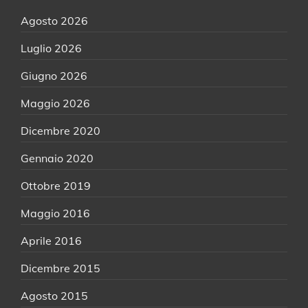
Agosto 2026
Luglio 2026
Giugno 2026
Maggio 2026
Dicembre 2020
Gennaio 2020
Ottobre 2019
Maggio 2016
Aprile 2016
Dicembre 2015
Agosto 2015