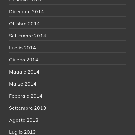
Dicembre 2014
Ottobre 2014
Settembre 2014
Luglio 2014
Giugno 2014
Maggio 2014
Marzo 2014
Febbraio 2014
Settembre 2013
Agosto 2013
Luglio 2013