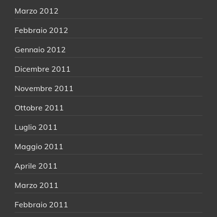
Marzo 2012
Febbraio 2012
Gennaio 2012
Dicembre 2011
Novembre 2011
Ottobre 2011
Luglio 2011
Maggio 2011
Aprile 2011
Marzo 2011
Febbraio 2011