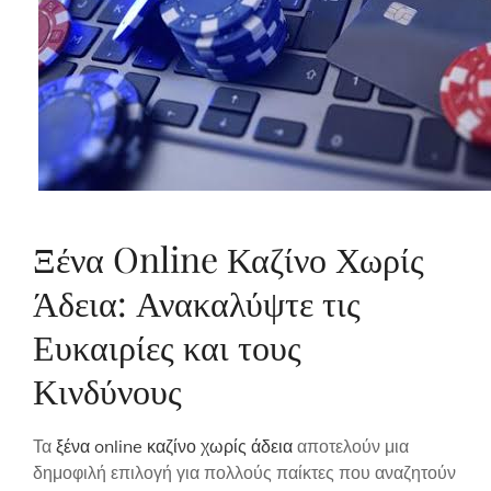
Ξένα Online Καζίνο Χωρίς
Άδεια: Ανακαλύψτε τις
Ευκαιρίες και τους
Κινδύνους
Τα
ξένα online καζίνο χωρίς άδεια
αποτελούν μια
δημοφιλή επιλογή για πολλούς παίκτες που αναζητούν