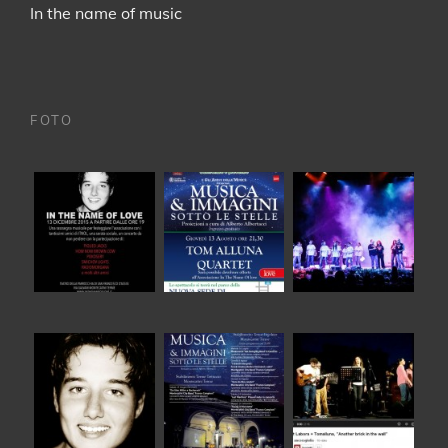
In the name of music
FOTO