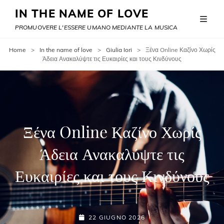
IN THE NAME OF LOVE
PROMUOVERE L'ESSERE UMANO MEDIANTE LA MUSICA
Home
>
In the name of love
>
Giulia Iori
>
Ξένα Online Καζίνο Χωρίς
Άδεια Ανακαλύψτε τις Ευκαιρίες και τους Κινδύνους
Ξένα Online Καζίνο Χωρίς
Άδεια Ανακαλύψτε τις
Ευκαιρίες και τους Κινδύνους
POSTED-
22 GIUGNO 2026