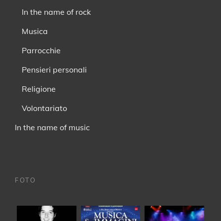
In the name of rock
Musica
Parrocchie
Pensieri personali
Religione
Volontariato
In the name of music
FOTO