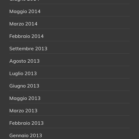
Maggio 2014
Marzo 2014
Febbraio 2014
Settembre 2013
Agosto 2013
Luglio 2013
Giugno 2013
Maggio 2013
Marzo 2013
Febbraio 2013
Gennaio 2013