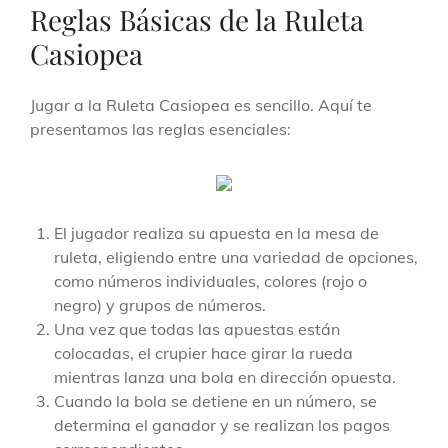
Reglas Básicas de la Ruleta
Casiopea
Jugar a la Ruleta Casiopea es sencillo. Aquí te
presentamos las reglas esenciales:
El jugador realiza su apuesta en la mesa de
ruleta, eligiendo entre una variedad de opciones,
como números individuales, colores (rojo o
negro) y grupos de números.
Una vez que todas las apuestas están
colocadas, el crupier hace girar la rueda
mientras lanza una bola en dirección opuesta.
Cuando la bola se detiene en un número, se
determina el ganador y se realizan los pagos