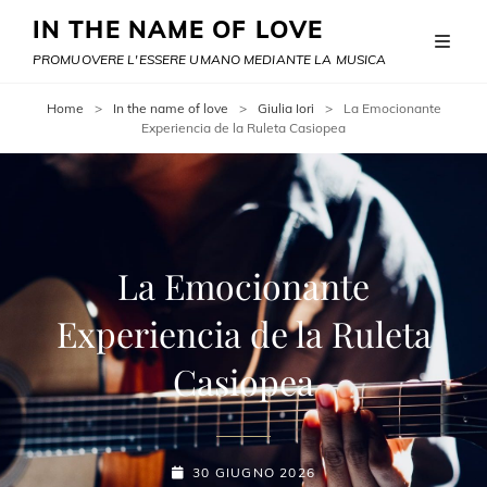
IN THE NAME OF LOVE
PROMUOVERE L'ESSERE UMANO MEDIANTE LA MUSICA
Home
>
In the name of love
>
Giulia Iori
>
La Emocionante
Experiencia de la Ruleta Casiopea
La Emocionante
Experiencia de la Ruleta
Casiopea
POSTED-
30 GIUGNO 2026