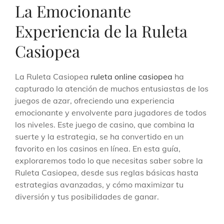
La Emocionante
Experiencia de la Ruleta
Casiopea
La Ruleta Casiopea
ruleta online casiopea
ha
capturado la atención de muchos entusiastas de los
juegos de azar, ofreciendo una experiencia
emocionante y envolvente para jugadores de todos
los niveles. Este juego de casino, que combina la
suerte y la estrategia, se ha convertido en un
favorito en los casinos en línea. En esta guía,
exploraremos todo lo que necesitas saber sobre la
Ruleta Casiopea, desde sus reglas básicas hasta
estrategias avanzadas, y cómo maximizar tu
diversión y tus posibilidades de ganar.