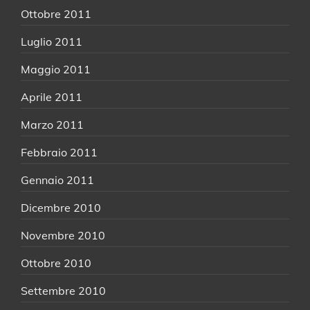
Ottobre 2011
Luglio 2011
Maggio 2011
Aprile 2011
Marzo 2011
Febbraio 2011
Gennaio 2011
Dicembre 2010
Novembre 2010
Ottobre 2010
Settembre 2010