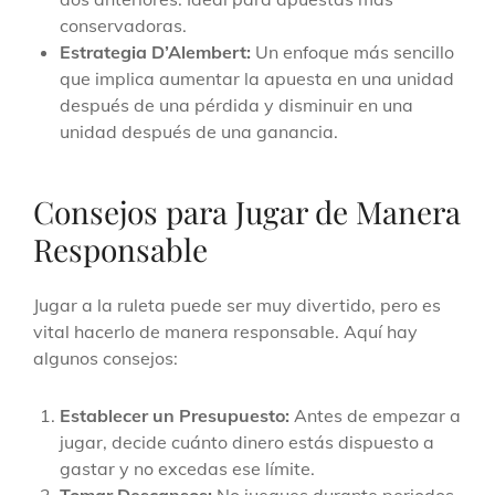
conservadoras.
Estrategia D’Alembert:
Un enfoque más sencillo
que implica aumentar la apuesta en una unidad
después de una pérdida y disminuir en una
unidad después de una ganancia.
Consejos para Jugar de Manera
Responsable
Jugar a la ruleta puede ser muy divertido, pero es
vital hacerlo de manera responsable. Aquí hay
algunos consejos:
Establecer un Presupuesto:
Antes de empezar a
jugar, decide cuánto dinero estás dispuesto a
gastar y no excedas ese límite.