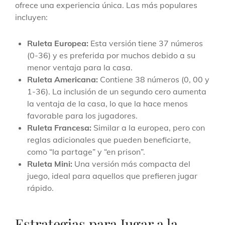
ofrece una experiencia única. Las más populares
incluyen:
Ruleta Europea:
Esta versión tiene 37 números
(0-36) y es preferida por muchos debido a su
menor ventaja para la casa.
Ruleta Americana:
Contiene 38 números (0, 00 y
1-36). La inclusión de un segundo cero aumenta
la ventaja de la casa, lo que la hace menos
favorable para los jugadores.
Ruleta Francesa:
Similar a la europea, pero con
reglas adicionales que pueden beneficiarte,
como “la partage” y “en prison”.
Ruleta Mini:
Una versión más compacta del
juego, ideal para aquellos que prefieren jugar
rápido.
Estrategias para Jugar a la