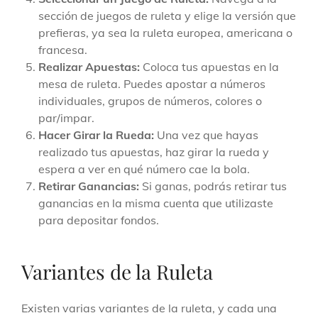
sección de juegos de ruleta y elige la versión que
prefieras, ya sea la ruleta europea, americana o
francesa.
Realizar Apuestas:
Coloca tus apuestas en la
mesa de ruleta. Puedes apostar a números
individuales, grupos de números, colores o
par/impar.
Hacer Girar la Rueda:
Una vez que hayas
realizado tus apuestas, haz girar la rueda y
espera a ver en qué número cae la bola.
Retirar Ganancias:
Si ganas, podrás retirar tus
ganancias en la misma cuenta que utilizaste
para depositar fondos.
Variantes de la Ruleta
Existen varias variantes de la ruleta, y cada una