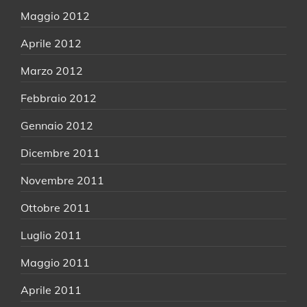
Maggio 2012
Aprile 2012
Marzo 2012
Febbraio 2012
Gennaio 2012
Dicembre 2011
Novembre 2011
Ottobre 2011
Luglio 2011
Maggio 2011
Aprile 2011