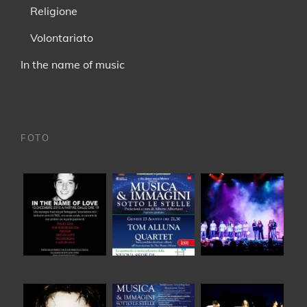
Religione
Volontariato
In the name of music
FOTO