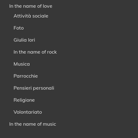
In the name of love
Attività sociale
Foto
Giulia Iori
In the name of rock
Musica
Parrocchie
Pensieri personali
Religione
Volontariato
In the name of music