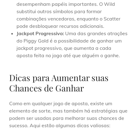
desempenham papéis importantes. O Wild
substitui outros símbolos para formar
combinações vencedoras, enquanto o Scatter
pode desbloquear recursos adicionais.
Jackpot Progressivo:
Uma das grandes atrações
do Piggy Gold é a possibilidade de ganhar um
jackpot progressivo, que aumenta a cada
aposta feita no jogo até que alguém o ganhe.
Dicas para Aumentar suas
Chances de Ganhar
Como em qualquer jogo de aposta, existe um
elemento de sorte, mas também há estratégias que
podem ser usadas para melhorar suas chances de
sucesso. Aqui estão algumas dicas valiosas: