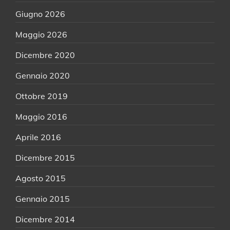
Giugno 2026
Maggio 2026
Dicembre 2020
Gennaio 2020
Ottobre 2019
Maggio 2016
Aprile 2016
Dicembre 2015
Agosto 2015
Gennaio 2015
Dicembre 2014