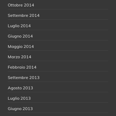
Ottobre 2014
Settembre 2014
Luglio 2014
Giugno 2014
Maggio 2014
Marzo 2014
Febbraio 2014
Settembre 2013
Agosto 2013
Luglio 2013
Giugno 2013