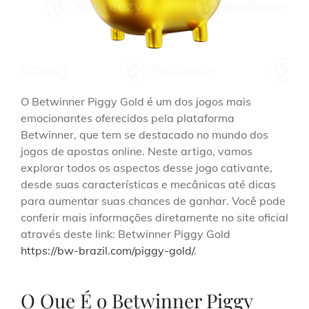
O Betwinner Piggy Gold é um dos jogos mais
emocionantes oferecidos pela plataforma
Betwinner, que tem se destacado no mundo dos
jogos de apostas online. Neste artigo, vamos
explorar todos os aspectos desse jogo cativante,
desde suas características e mecânicas até dicas
para aumentar suas chances de ganhar. Você pode
conferir mais informações diretamente no site oficial
através deste link: Betwinner Piggy Gold
https://bw-brazil.com/piggy-gold/
.
O Que É o Betwinner Piggy