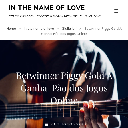
IN THE NAME OF LOVE
PROMUOVERE L'ESSERE UMANO MEDIANTE LA MUSICA
Home
>
In the name of love
>
Giulia Iori
>
Betwinner Piggy Gold A
Ganha-Pão dos Jogos Online
Betwinner Piggy Gold A
Ganha-Pão dos Jogos
Online
POSTED-
23 GIUGNO 2026