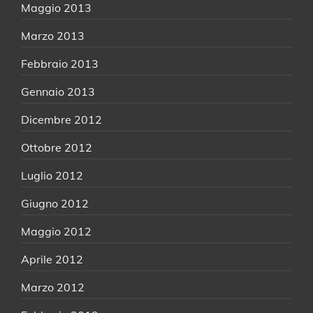
Maggio 2013
Marzo 2013
Febbraio 2013
Gennaio 2013
Dicembre 2012
Ottobre 2012
Luglio 2012
Giugno 2012
Maggio 2012
Aprile 2012
Marzo 2012