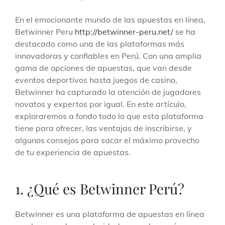
En el emocionante mundo de las apuestas en línea,
Betwinner Peru
http://betwinner-peru.net/
se ha
destacado como una de las plataformas más
innovadoras y confiables en Perú. Con una amplia
gama de opciones de apuestas, que van desde
eventos deportivos hasta juegos de casino,
Betwinner ha capturado la atención de jugadores
novatos y expertos por igual. En este artículo,
exploraremos a fondo todo lo que esta plataforma
tiene para ofrecer, las ventajas de inscribirse, y
algunos consejos para sacar el máximo provecho
de tu experiencia de apuestas.
1. ¿Qué es Betwinner Perú?
Betwinner es una plataforma de apuestas en línea