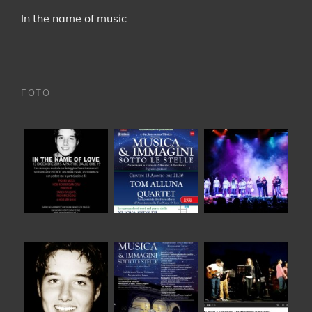
In the name of music
FOTO