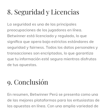
8. Seguridad y Licencias
La seguridad es una de las principales
preocupaciones de los jugadores en línea.
Betwinner está licenciado y regulado, lo que
significa que opera bajo estrictos estándares de
seguridad y fairness. Todos los datos personales y
transacciones son encriptados, lo que garantiza
que tu información esté segura mientras disfrutas
de tus apuestas.
9. Conclusión
En resumen, Betwinner Perú se presenta como una
de las mejores plataformas para los entusiastas de
las apuestas en línea. Con una amplia variedad de