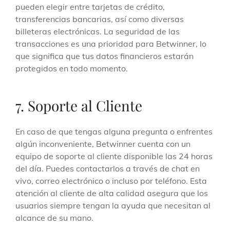
pueden elegir entre tarjetas de crédito,
transferencias bancarias, así como diversas
billeteras electrónicas. La seguridad de las
transacciones es una prioridad para Betwinner, lo
que significa que tus datos financieros estarán
protegidos en todo momento.
7. Soporte al Cliente
En caso de que tengas alguna pregunta o enfrentes
algún inconveniente, Betwinner cuenta con un
equipo de soporte al cliente disponible las 24 horas
del día. Puedes contactarlos a través de chat en
vivo, correo electrónico o incluso por teléfono. Esta
atención al cliente de alta calidad asegura que los
usuarios siempre tengan la ayuda que necesitan al
alcance de su mano.