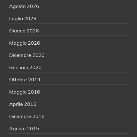
Agosto 2026
Luglio 2026
Giugno 2026
Maggio 2026
Dicembre 2020
Gennaio 2020
Ottobre 2019
Maggio 2016
Aprile 2016
Dicembre 2015
Agosto 2015