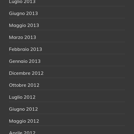
Luglio 2013
Giugno 2013
Maggio 2013
Marzo 2013
Febbraio 2013
Gennaio 2013
Dicembre 2012
Ottobre 2012
Luglio 2012
Giugno 2012
Maggio 2012
Aprile 2012