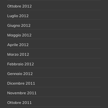
Ottobre 2012
Luglio 2012
Giugno 2012
Maggio 2012
Aprile 2012
Marzo 2012
Febbraio 2012
Gennaio 2012
Dicembre 2011
Novembre 2011
Ottobre 2011