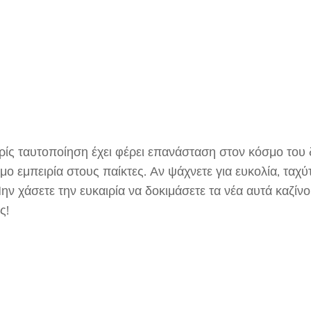
ρίς ταυτοποίηση έχει φέρει επανάσταση στον κόσμο του 
ο εμπειρία στους παίκτες. Αν ψάχνετε για ευκολία, ταχύτ
 Μην χάσετε την ευκαιρία να δοκιμάσετε τα νέα αυτά καζί
ς!