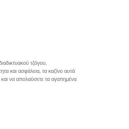
διαδικτυακού τζόγου,
ητα και ασφάλεια, τα καζίνο αυτά
νο και να απολαύσετε τα αγαπημένα