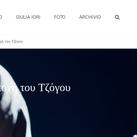
SEA
O
GIULIA IORI
FOTO
ARCHIVIO
χή του Τζόγου
οχή του Τζόγου