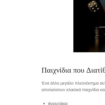
Παιχνίδια που Διατί
Ένα άλλο μεγάλο πλεονέκτημα αυτ
απολαύσουν κλασικά παιχνίδια κα
Φρουτάκια