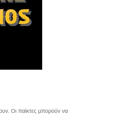
ουν. Οι παίκτες μπορούν να