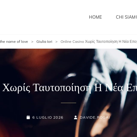
HOME
CHI SIAM
 the name of love
>
Giulia Iori
>
Online Casino Χωρίς Ταυτοποίηση Η Νέα Επο
 Χωρίς Ταυτοποίηση Η Νέα Επ
POSTED-
BY
BYLINE
6 LUGLIO 2026
DAVIDE.ROGAI
ON
LINE