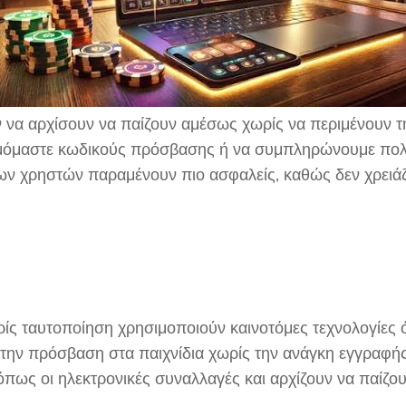
 να αρχίσουν να παίζουν αμέσως χωρίς να περιμένουν τ
υμόμαστε κωδικούς πρόσβασης ή να συμπληρώνουμε πολ
ν χρηστών παραμένουν πιο ασφαλείς, καθώς δεν χρειάζε
ρίς ταυτοποίηση χρησιμοποιούν καινοτόμες τεχνολογίες
 την πρόσβαση στα παιχνίδια χωρίς την ανάγκη εγγραφή
ς οι ηλεκτρονικές συναλλαγές και αρχίζουν να παίζουν