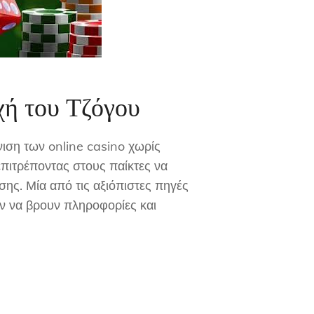
ή του Τζόγου
νιση των online casino χωρίς
επιτρέποντας στους παίκτες να
ης. Μία από τις αξιόπιστες πηγές
ύν να βρουν πληροφορίες και