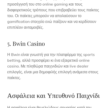
προσέγγισή του στο online gaming και τους
διαφορετικούς τρόπους που επιβραβεύει τους παίκτες
του. Οι παίκτες μπορούν να απολαύσουν το
gamification στοιχείο ενώ παίζουν και να κερδίσουν
επιπλέον ανταμοιβές.
5. Bwin Casino
Η Bwin είναι γνωστή για την πλατφόρμα της sports
betting, αλλά προσφέρει κι ένα εξαιρετικό online
casino. Με πληθώρα παιχνιδιών και live dealer
επιλογές, είναι μια δημοφιλής επιλογή ανάμεσα στους
παίκτες.
Ασφάλεια και Υπευθυνό Παιχνίδι
Η ασφάλεια είναι θεμελιώδους σημασίας κατά την