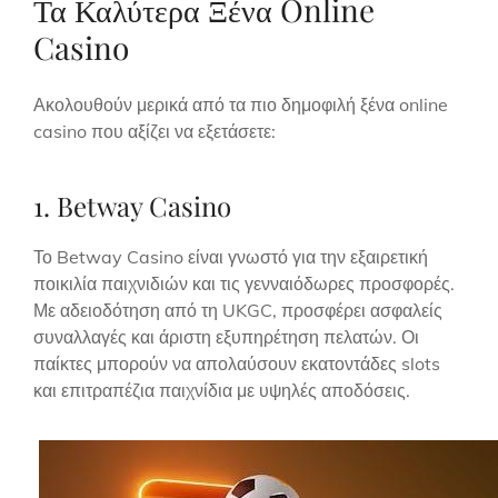
Τα Καλύτερα Ξένα Online
Casino
Ακολουθούν μερικά από τα πιο δημοφιλή ξένα online
casino που αξίζει να εξετάσετε:
1. Betway Casino
Το Betway Casino είναι γνωστό για την εξαιρετική
ποικιλία παιχνιδιών και τις γενναιόδωρες προσφορές.
Με αδειοδότηση από τη UKGC, προσφέρει ασφαλείς
συναλλαγές και άριστη εξυπηρέτηση πελατών. Οι
παίκτες μπορούν να απολαύσουν εκατοντάδες slots
και επιτραπέζια παιχνίδια με υψηλές αποδόσεις.