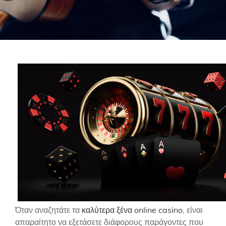
Όταν αναζητάτε τα
καλύτερα ξένα online casino
, είναι
απαραίτητο να εξετάσετε διάφορους παράγοντες που