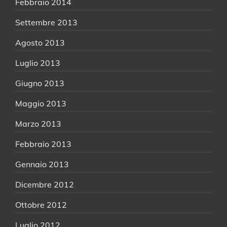
Febbraio 2014
Settembre 2013
Agosto 2013
Luglio 2013
Giugno 2013
Maggio 2013
Marzo 2013
Febbraio 2013
Gennaio 2013
Dicembre 2012
Ottobre 2012
Luglio 2012