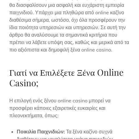
θα διασφαλίσουν μια ασφαλή και ευχάριστη εμπειρία
παιχνιδιού. Υπάρχει μια πληθώρα από online καζίνο
διαθέσιμα σήμερα, ωστόσο, όχι όλα προσφέρουν την
ίδια ποιότητα υπηρεσιών και υπηρεσιών. Σε αυτή την
άρθρο θα αναλύσουμε τα σημαντικά κριτήρια που
πρέπει να λάβετε υπόψη σας, καθώς και μερικά από τα
πιο αξιόπιστα και δημοφιλή ξένα online casino.
Γιατί να Επιλέξετε Ξένα Online
Casino;
Η επιλογή ενός ξένου online casino μπορεί να
προσφέρει κάποιες εξαιρετικές ευκαιρίες και
πλεονεκτήματα, όπως:
Ποικιλία Παιχνιδιών:
Τα ξένα καζίνο συχνά
διαθέτουν μια μεγαλύτερη γκάμα παιχνιδιών,