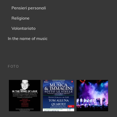
Pensieri personali
Religione
Volontariato
In the name of music
FOTO