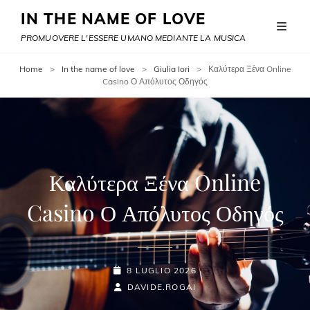
IN THE NAME OF LOVE
PROMUOVERE L'ESSERE UMANO MEDIANTE LA MUSICA
Home
>
In the name of love
>
Giulia Iori
>
Καλύτερα Ξένα Online
Casino Ο Απόλυτος Οδηγός
Καλύτερα Ξένα Online
Casino Ο Απόλυτος Οδηγός
POSTED-
8 LUGLIO 2026
ON
BY
BYLINE
DAVIDE.ROGAI
LINE