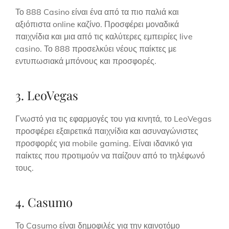
Το 888 Casino είναι ένα από τα πιο παλιά και
αξιόπιστα online καζίνο. Προσφέρει μοναδικά
παιχνίδια και μια από τις καλύτερες εμπειρίες live
casino. Το 888 προσελκύει νέους παίκτες με
εντυπωσιακά μπόνους και προσφορές.
3. LeoVegas
Γνωστό για τις εφαρμογές του για κινητά, το LeoVegas
προσφέρει εξαιρετικά παιχνίδια και ασυναγώνιστες
προσφορές για mobile gaming. Είναι ιδανικό για
παίκτες που προτιμούν να παίζουν από το τηλέφωνό
τους.
4. Casumo
Το Casumo είναι δημοφιλές για την καινοτόμο