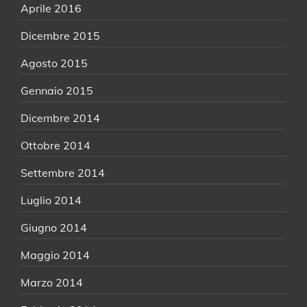
Aprile 2016
Dicembre 2015
Agosto 2015
Gennaio 2015
Dicembre 2014
Ottobre 2014
Settembre 2014
Luglio 2014
Giugno 2014
Maggio 2014
Marzo 2014