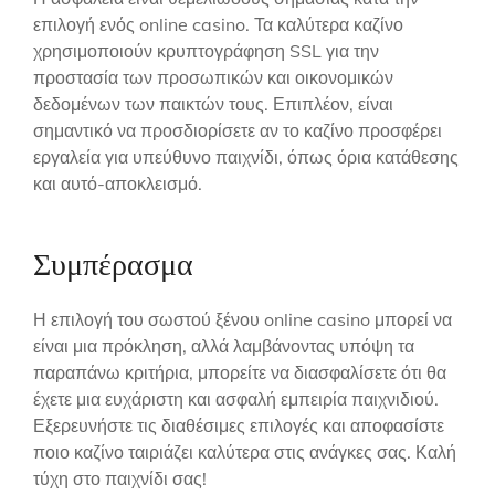
επιλογή ενός online casino. Τα καλύτερα καζίνο
χρησιμοποιούν κρυπτογράφηση SSL για την
προστασία των προσωπικών και οικονομικών
δεδομένων των παικτών τους. Επιπλέον, είναι
σημαντικό να προσδιορίσετε αν το καζίνο προσφέρει
εργαλεία για υπεύθυνο παιχνίδι, όπως όρια κατάθεσης
και αυτό-αποκλεισμό.
Συμπέρασμα
Η επιλογή του σωστού ξένου online casino μπορεί να
είναι μια πρόκληση, αλλά λαμβάνοντας υπόψη τα
παραπάνω κριτήρια, μπορείτε να διασφαλίσετε ότι θα
έχετε μια ευχάριστη και ασφαλή εμπειρία παιχνιδιού.
Εξερευνήστε τις διαθέσιμες επιλογές και αποφασίστε
ποιο καζίνο ταιριάζει καλύτερα στις ανάγκες σας. Καλή
τύχη στο παιχνίδι σας!