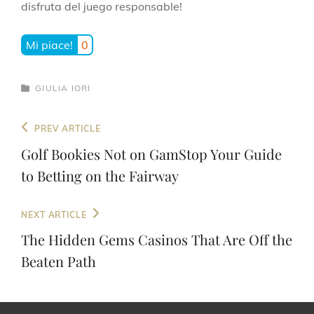
disfruta del juego responsable!
Mi piace!
0
CATEGORIES
GIULIA IORI
Navigazione
Previous
PREV ARTICLE
articoli
Post
Golf Bookies Not on GamStop Your Guide
to Betting on the Fairway
Next
NEXT ARTICLE
Post
The Hidden Gems Casinos That Are Off the
Beaten Path