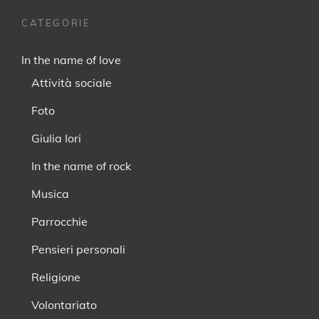
CATEGORIE
In the name of love
Attività sociale
Foto
Giulia Iori
In the name of rock
Musica
Parrocchie
Pensieri personali
Religione
Volontariato