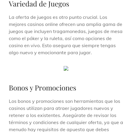
Variedad de Juegos
La oferta de juegos es otro punto crucial. Los
mejores casinos online ofrecen una amplia gama de
juegos que incluyen tragamonedas, juegos de mesa
como el póker y la ruleta, así como opciones de
casino en vivo. Esto asegura que siempre tengas
algo nuevo y emocionante para jugar.
Bonos y Promociones
Los bonos y promociones son herramientas que los
casinos utilizan para atraer jugadores nuevos y
retener a los existentes. Asegúrate de revisar los
términos y condiciones de cualquier oferta, ya que a
menudo hay requisitos de apuesta que debes