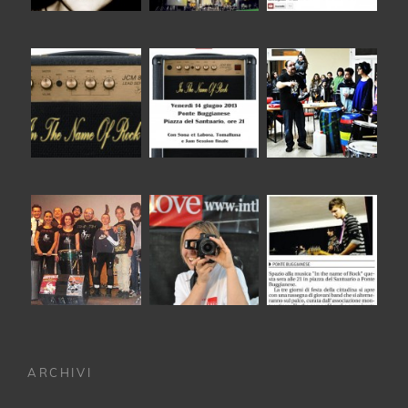
ARCHIVI