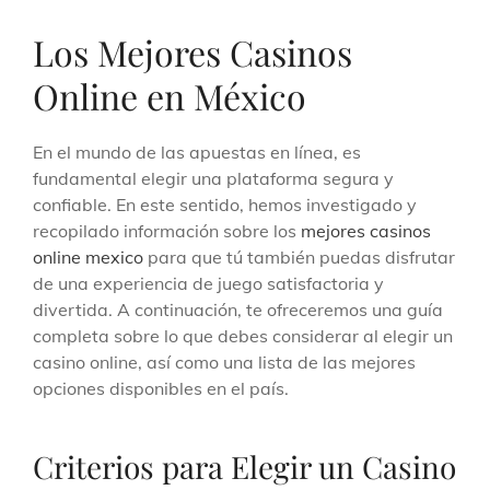
Los Mejores Casinos
Online en México
En el mundo de las apuestas en línea, es
fundamental elegir una plataforma segura y
confiable. En este sentido, hemos investigado y
recopilado información sobre los
mejores casinos
online mexico
para que tú también puedas disfrutar
de una experiencia de juego satisfactoria y
divertida. A continuación, te ofreceremos una guía
completa sobre lo que debes considerar al elegir un
casino online, así como una lista de las mejores
opciones disponibles en el país.
Criterios para Elegir un Casino