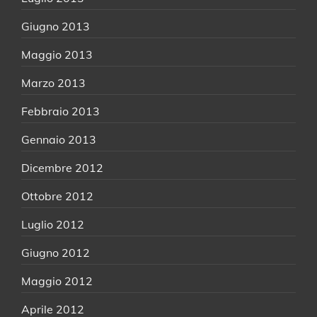
Giugno 2013
Maggio 2013
Marzo 2013
Febbraio 2013
Gennaio 2013
Dicembre 2012
Ottobre 2012
Luglio 2012
Giugno 2012
Maggio 2012
Aprile 2012