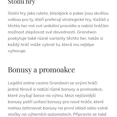
Stolní hry
Stolní hry jako ruleta, blackjack a poker jsou skvělou
volbou pro ty, kteří preferují strategické hry. Každá z
těchto her má své unikátní pravidla a nabízí hráčům
možnost zlepšovat své dovednosti. Grandwin
poskytuje také různé varianty těchto her, takže si
každý hráč může vybrat tu, která mu nejlépe
vyhovuje.
Bonusy a promoakce
Legální online casino Grandwin se svými hráči
jedná férově a nabízí různé bonusy a promoakce,
které zvyšují šance na výhru. Mezi nejčastější
bonusy patří uvítací bonusy pro nové hráče, které
mohou zahrnovat bonusy na první vklad nebo volné
otočky na výherních automatech. Připravte se také