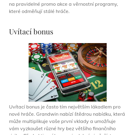
na pravidelné promo akce a věrnostní programy,
které odměňují stálé hráče.
Uvítací bonus
Uvítací bonus je často tím největším lákadlem pro
nové hráče. Grandwin nabízí štědrou nabídku, která
může multiplikuje vaše první vklady a umožňuje
vám vyzkoušet různé hry bez většího finančního