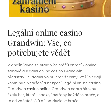
Legální online casino
Grandwin: Vše, co
potřebujete vědět
V dnešní době se stále více hráčů obrací k online
zábavě a legální online casino Grandwin
představuje ideální volbu pro všechny, kteří hledají
kombinaci vzrušení a bezpečí. legální online casino
Grandwin
casino online
Grandwin nabízí širokou
škálu her, které uspokojí potřeby každého hráče, a
to od začátečníků až po zkušené hráče.