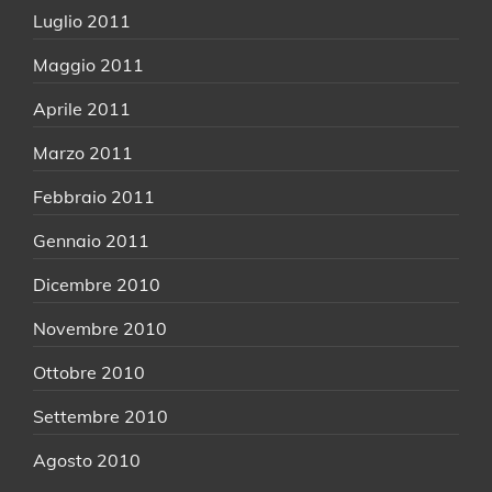
Luglio 2011
Maggio 2011
Aprile 2011
Marzo 2011
Febbraio 2011
Gennaio 2011
Dicembre 2010
Novembre 2010
Ottobre 2010
Settembre 2010
Agosto 2010