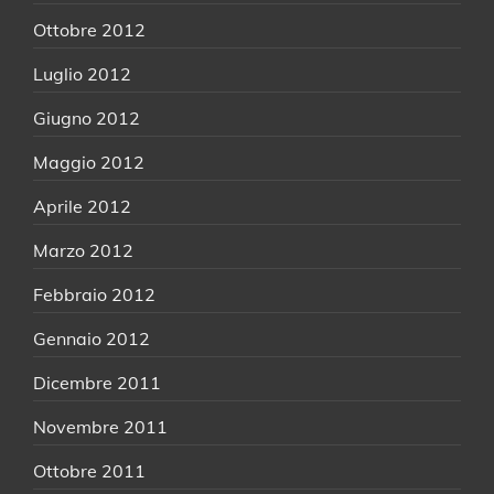
Ottobre 2012
Luglio 2012
Giugno 2012
Maggio 2012
Aprile 2012
Marzo 2012
Febbraio 2012
Gennaio 2012
Dicembre 2011
Novembre 2011
Ottobre 2011