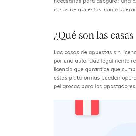
necesarias para asegurar una ex
casas de apuestas, cómo operan
¿Qué son las casas 
Las casas de apuestas sin licen
por una autoridad legalmente re
licencia que garantice que cum
estas plataformas pueden operar 
peligrosas para los apostadores