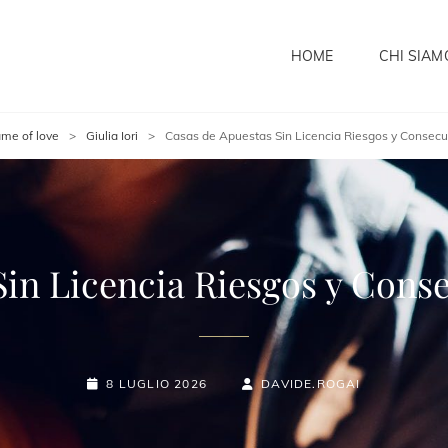
HOME
CHI SIAM
ame of love
>
Giulia Iori
>
Casas de Apuestas Sin Licencia Riesgos y Consec
in Licencia Riesgos y Cons
POSTED-
BY
BYLINE
8 LUGLIO 2026
DAVIDE.ROGAI
ON
LINE