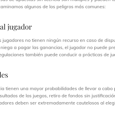
 examinamos algunos de los peligros más comunes:
 al jugador
 jugadores no tienen ningún recurso en caso de disput
e niega a pagar las ganancias, el jugador no puede pr
egulaciones también puede conducir a prácticas de jue
des
ia tienen una mayor probabilidades de llevar a cabo 
ultados de los juegos, retiro de fondos sin justificaci
tadores deben ser extremadamente cautelosos al elegi