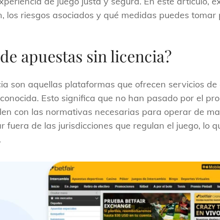
periencia de juego justa y segura. En este artículo, 
, los riesgos asociados y qué medidas puedes tomar 
de apuestas sin licencia?
cia son aquellas plataformas que ofrecen servicios de
conocida. Esto significa que no han pasado por el pr
plen con las normativas necesarias para operar de m
fuera de las jurisdicciones que regulan el juego, lo 
.