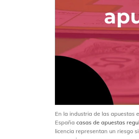
En la industria de las apuestas e
España
casas de apuestas reg
licencia representan un riesgo s