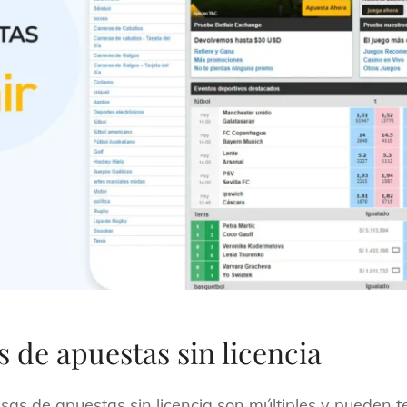
s de apuestas sin licencia
asas de apuestas sin licencia son múltiples y pueden 