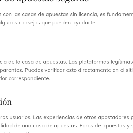
s con las casas de apuestas sin licencia, es fundamen
algunos consejos que pueden ayudarte:
cia de la casa de apuestas. Las plataformas legítimas
parentes. Puedes verificar esto directamente en el si
ador correspondiente.
ción
ros usuarios. Las experiencias de otros apostadores 
 calidad de una casa de apuestas. Foros de apuestas y s