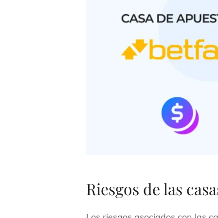
Riesgos de las casa
Los riesgos asociados con las c