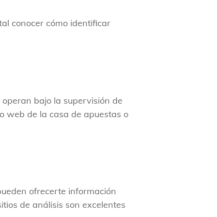
tal conocer cómo identificar
 operan bajo la supervisión de
tio web de la casa de apuestas o
pueden ofrecerte información
itios de análisis son excelentes