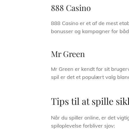
888 Casino
888 Casino er et af de mest etab
bonusser og kampagner for både 
Mr Green
Mr Green er kendt for sit bruger
spil er det et populært valg blan
Tips til at spille si
Når du spiller online, er det vigt
spiloplevelse forbliver sjov: