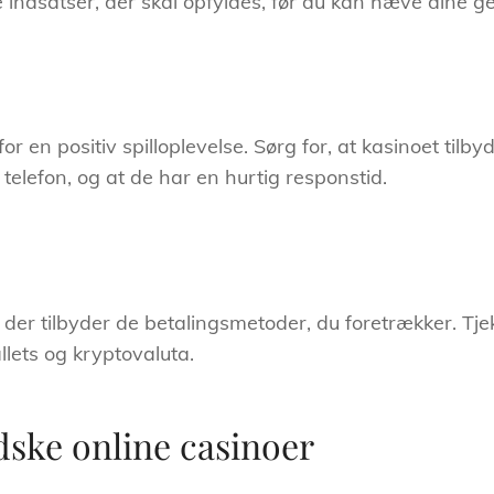
indsatser, der skal opfyldes, før du kan hæve dine ge
 en positiv spilloplevelse. Sørg for, at kasinoet tilbyd
 telefon, og at de har en hurtig responstid.
o, der tilbyder de betalingsmetoder, du foretrækker. Tj
lets og kryptovaluta.
ske online casinoer