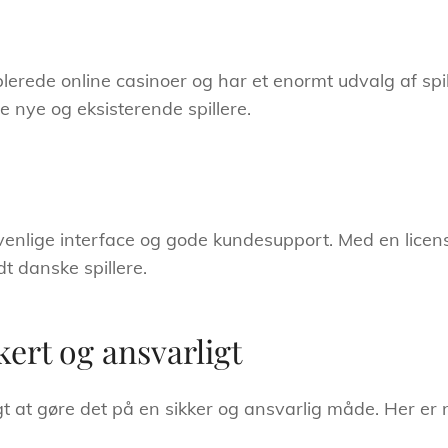
lerede online casinoer og har et enormt udvalg af spi
nye og eksisterende spillere.
venlige interface og gode kundesupport. Med en licens
dt danske spillere.
kkert og ansvarligt
igt at gøre det på en sikker og ansvarlig måde. Her er nog