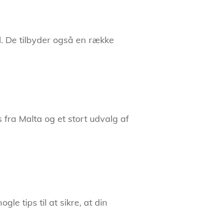
l. De tilbyder også en række
 fra Malta og et stort udvalg af
le tips til at sikre, at din