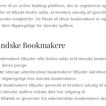
r til en online betting-platform, der er registreret 
for at tilbyde bedre odds, et bredere udvalg af sport
anske modparter. De fleste af disse bookmakere er o
ør dem tilgængelige for danske spillere.
landske Bookmakere
kmakere tilbyder ofte bedre odds end danske bookmak
r deres penge.
er:
Mange udenlandske bookmakere tilbyder lukrative 
r tilgængelige hos danske bookmakere.
bookmakere tilbyder generelt et bredere udvalg af s
danske spillere måske ikke har adgang til.
ilfælde er gevinster fra udenlandske bookmakere skatte