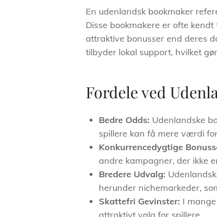
En udenlandsk bookmaker referere
Disse bookmakere er ofte kendt 
attraktive bonusser end deres d
tilbyder lokal support, hvilket g
Fordele ved Uden
Bedre Odds:
Udenlandske boo
spillere kan få mere værdi fo
Konkurrencedygtige Bonuss
andre kampagner, der ikke e
Bredere Udvalg:
Udenlandske 
herunder nichemarkeder, som 
Skattefri Gevinster:
I mange t
attraktivt valg for spillere.