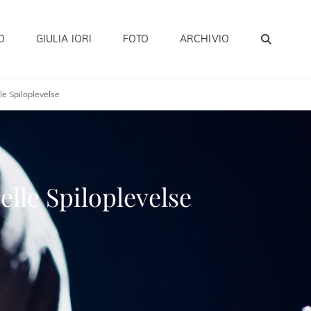
SEA
O
GIULIA IORI
FOTO
ARCHIVIO
e Spiloplevelse
lle Spiloplevelse