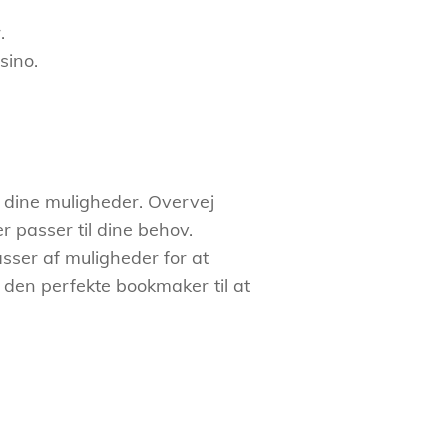
.
sino.
e dine muligheder. Overvej
r passer til dine behov.
sser af muligheder for at
den perfekte bookmaker til at