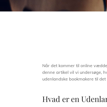
Når det kommer til online væddem
denne artikel vil vi undersøge
udenlandske bookmakere til det 
Hvad er en Udenl