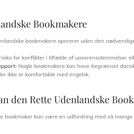
landske Bookmakere
nlandske bookmakere opererer uden den nødvendige l
isiko for konflikter i tilfælde af uoverensstemmelser 
pport:
Nogle bookmakere kan have begrænset dansksp
der ikke er komfortable med engelsk.
an den Rette Udenlandske Boo
ke bookmaker kan være en udfordring med så mange 