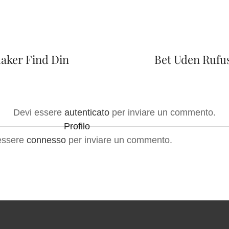
Next
Post
aker Find Din
Bet Uden Rufus 
Devi essere
autenticato
per inviare un commento.
Profilo
essere
connesso
per inviare un commento.