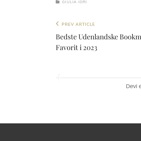
CATEGORIES
GIULIA IORI
Navigazione
Previous
PREV ARTICLE
articoli
Post
Bedste Udenlandske Bookm
Favorit i 2023
Devi 