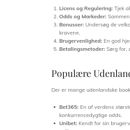
Licens og Regulering:
Tjek a
Odds og Markeder:
Sammenli
Bonusser:
Undersøg de velkom
kravene.
Brugervenlighed:
En god hje
Betalingsmetoder:
Sørg for, 
Populære Udenlan
Der er mange udenlandske bookm
Bet365:
En af verdens størst
konkurrencedygtige odds.
Unibet:
Kendt for sin brugerv