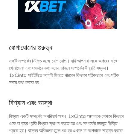
যোগাযোগের গুরুত্ব
একটি সম্পর্কের ভিত্তি হচ্ছে যোগাযোগ। যদি আপনারা একে অপরের সাথে
খোলামেলা এবং সৎভাবে কথা বলেন তাহলে সম্পর্কের উন্নতি সম্ভব।
1xCinta সাইটটিতে আপনি শিখতে পারবেন কিভাবে সঠিকভাবে এবং সঠিক
সময়ে কথা বলতে হয়।
বিশ্বাস এবং আস্থা
বিশ্বাস একটি সম্পর্কের অপরিহার্য অঙ্গ। 1xCinta আপনাকে শেখাবে কিভাবে
একে অপরের প্রতি বিশ্বাস স্থাপন করতে হয় এবং সম্পর্কের মজবুত ভিত্তি
গড়তে হয়। বাস্তব অভিজ্ঞতা তুলে ধরা হয় এখানে যা আপনাকে সাহায্য করতে