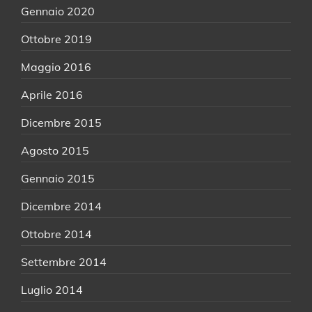
Gennaio 2020
Ottobre 2019
Maggio 2016
Aprile 2016
Dicembre 2015
Agosto 2015
Gennaio 2015
Dicembre 2014
Ottobre 2014
Settembre 2014
Luglio 2014