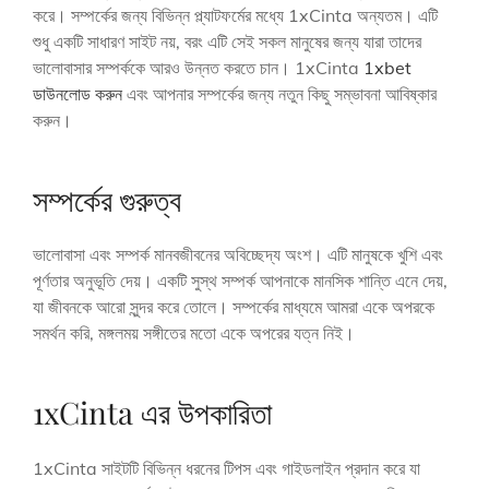
করে। সম্পর্কের জন্য বিভিন্ন প্ল্যাটফর্মের মধ্যে 1xCinta অন্যতম। এটি
শুধু একটি সাধারণ সাইট নয়, বরং এটি সেই সকল মানুষের জন্য যারা তাদের
ভালোবাসার সম্পর্ককে আরও উন্নত করতে চান। 1xCinta
1xbet
ডাউনলোড করুন
এবং আপনার সম্পর্কের জন্য নতুন কিছু সম্ভাবনা আবিষ্কার
করুন।
সম্পর্কের গুরুত্ব
ভালোবাসা এবং সম্পর্ক মানবজীবনের অবিচ্ছেদ্য অংশ। এটি মানুষকে খুশি এবং
পূর্ণতার অনুভূতি দেয়। একটি সুস্থ সম্পর্ক আপনাকে মানসিক শান্তি এনে দেয়,
যা জীবনকে আরো সুন্দর করে তোলে। সম্পর্কের মাধ্যমে আমরা একে অপরকে
সমর্থন করি, মঙ্গলময় সঙ্গীতের মতো একে অপরের যত্ন নিই।
1xCinta এর উপকারিতা
1xCinta সাইটটি বিভিন্ন ধরনের টিপস এবং গাইডলাইন প্রদান করে যা