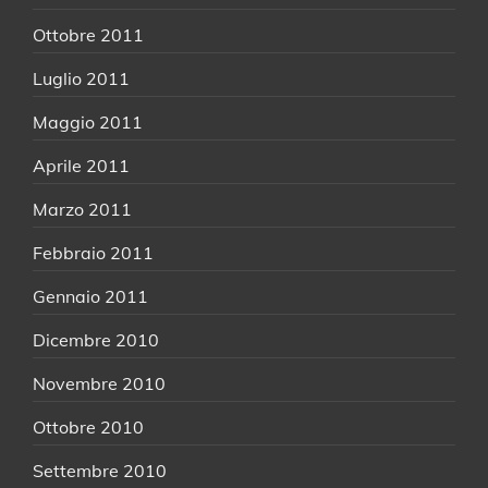
Ottobre 2011
Luglio 2011
Maggio 2011
Aprile 2011
Marzo 2011
Febbraio 2011
Gennaio 2011
Dicembre 2010
Novembre 2010
Ottobre 2010
Settembre 2010