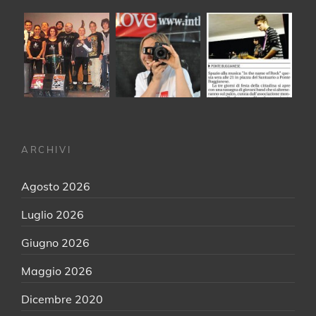
ARCHIVI
Agosto 2026
Luglio 2026
Giugno 2026
Maggio 2026
Dicembre 2020