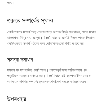
পারে।
গুরুতর সম্পর্কের স্থানঃ
একটি গুরুতর সম্পর্ক গড়ে তোলার জন্য অনেক কিছুই প্রয়োজন, যেমন সম্মান,
ভালোবাসা, বিশ্বাস ও আস্থা। 1xCinta এ আপনি শিখতে পারেন কিভাবে
একটি গুরুতর সম্পর্ক গঠনের সময় কোন বিষয়গুলো মাথায় রাখতে হয়।
সমস্যা সমাধান
সমস্যা সব সম্পর্কেরই একটি অংশ। গুরুত্বপূর্ণ হচ্ছে সঠিক সময়ে এবং
পদ্ধতিতে সমস্যার সমাধান করা। 1xCinta এই ব্যাপারে টিপস দেয় যা
আপনাকে আপনার সম্পর্কের চ্যালেঞ্জ মোকাবেলা করতে সহায়তা করবে।
উপসংহার