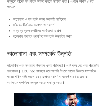
মানুষকে তাদের সম্পর্ককে উন্নত করতে সাহায্য করে। এখানে আপনি পেতে
পারেন:
ভালোবাসা ও সম্পর্কের জন্য উপকারী আর্টিকেল
সাইকোলজিস্টদের মতামত ও পরামর্শ
অন্যান্য ব্যবহারকারীদের অভিজ্ঞতা ও গল্প
গবেষণার মাধ্যমে প্রমাণিত সম্পর্কের উন্নতির উপায়
ভালোবাসা এবং সম্পর্কের উন্নতি
ভালোবাসা এবং সম্পর্কের উন্নয়ন একটি প্রক্রিয়া। এটি সময় নেয় এবং প্রচেষ্টার
প্রয়োজন। 1xCinta ব্যবহার করে আপনি শিখতে পারেন কিভাবে সম্পর্ককে
আরও শক্তিশালী করতে হয়। এখানে পরামর্শ ও আদর্শ ধারণা রয়েছে যা
আপনাকে সম্পর্ককে মজবুত করতে সাহায্য করবে।