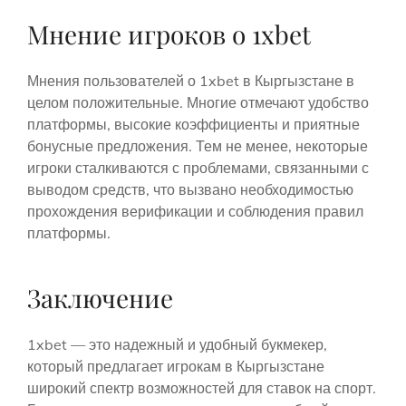
Мнение игроков о 1xbet
Мнения пользователей о 1xbet в Кыргызстане в
целом положительные. Многие отмечают удобство
платформы, высокие коэффициенты и приятные
бонусные предложения. Тем не менее, некоторые
игроки сталкиваются с проблемами, связанными с
выводом средств, что вызвано необходимостью
прохождения верификации и соблюдения правил
платформы.
Заключение
1xbet — это надежный и удобный букмекер,
который предлагает игрокам в Кыргызстане
широкий спектр возможностей для ставок на спорт.