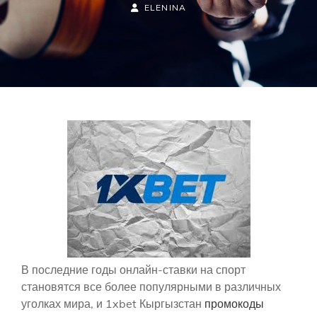
ON
BY
BYLINE
ELENINA
LINE
В последние годы онлайн-ставки на спорт
становятся все более популярными в различных
уголках мира, и 1xbet Кыргызстан
промокоды