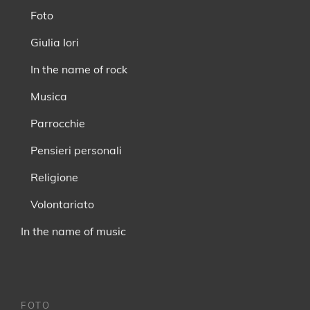
Foto
Giulia Iori
In the name of rock
Musica
Parrocchie
Pensieri personali
Religione
Volontariato
In the name of music
FOTO