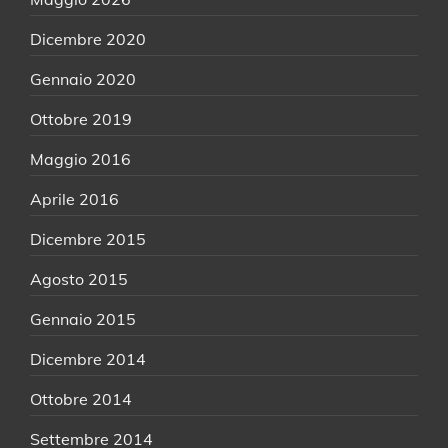
Dicembre 2020
Gennaio 2020
Ottobre 2019
Maggio 2016
Aprile 2016
Dicembre 2015
Agosto 2015
Gennaio 2015
Dicembre 2014
Ottobre 2014
Settembre 2014