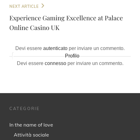
Next
NEXT ARTICLE
Post
Experience Gaming Excellence at Palace
Online Casino UK
Devi essere
autenticato
per inviare un commento.
Profilo
Devi essere
connesso
per inviare un commento.
CATEGORIE
In the name of love
Attività sociale