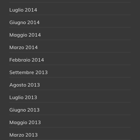
Luglio 2014
Giugno 2014
Maggio 2014
Marzo 2014
Febbraio 2014
Settembre 2013
Agosto 2013
Luglio 2013
Giugno 2013
Maggio 2013
Marzo 2013