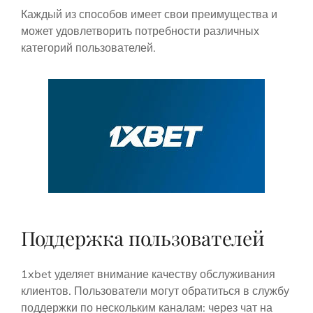
Каждый из способов имеет свои преимущества и
может удовлетворить потребности различных
категорий пользователей.
Поддержка пользователей
1xbet уделяет внимание качеству обслуживания
клиентов. Пользователи могут обратиться в службу
поддержки по нескольким каналам: через чат на