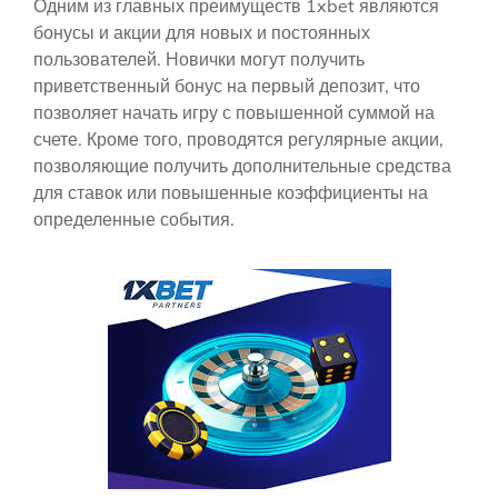
Одним из главных преимуществ 1xbet являются
бонусы и акции для новых и постоянных
пользователей. Новички могут получить
приветственный бонус на первый депозит, что
позволяет начать игру с повышенной суммой на
счете. Кроме того, проводятся регулярные акции,
позволяющие получить дополнительные средства
для ставок или повышенные коэффициенты на
определенные события.