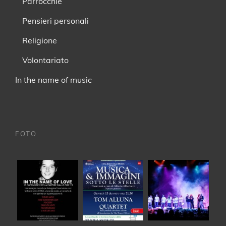
Parrocchie
Pensieri personali
Religione
Volontariato
In the name of music
FOTO