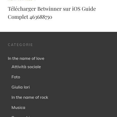
Post
Télécharger Betwinner sur iOS Guide
Complet 463688750
CATEGORIE
In the name of love
Attività sociale
Foto
Giulia Iori
In the name of rock
Musica