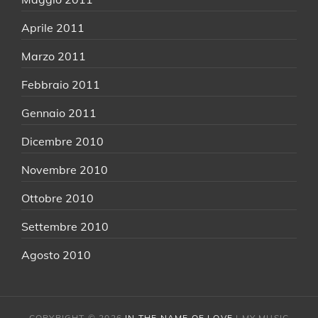
Aprile 2011
Marzo 2011
Febbraio 2011
Gennaio 2011
Dicembre 2010
Novembre 2010
Ottobre 2010
Settembre 2010
Agosto 2010
COPYRIGHT © 2026
IN THE NAME OF LOVE
|
MY MUSIC