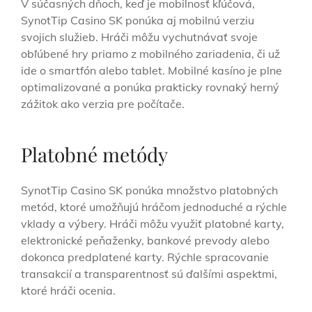
V súčasných dňoch, keď je mobilnosť kľúčová,
SynotTip Casino SK ponúka aj mobilnú verziu
svojich služieb. Hráči môžu vychutnávať svoje
obľúbené hry priamo z mobilného zariadenia, či už
ide o smartfón alebo tablet. Mobilné kasíno je plne
optimalizované a ponúka prakticky rovnaký herný
zážitok ako verzia pre počítače.
Platobné metódy
SynotTip Casino SK ponúka množstvo platobných
metód, ktoré umožňujú hráčom jednoduché a rýchle
vklady a výbery. Hráči môžu využiť platobné karty,
elektronické peňaženky, bankové prevody alebo
dokonca predplatené karty. Rýchle spracovanie
transakcií a transparentnosť sú ďalšími aspektmi,
ktoré hráči ocenia.