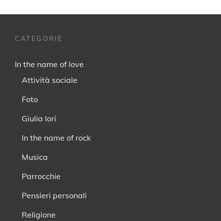
CATEGORIE
In the name of love
Attività sociale
Foto
Giulia Iori
In the name of rock
Musica
Parrocchie
Pensieri personali
Religione