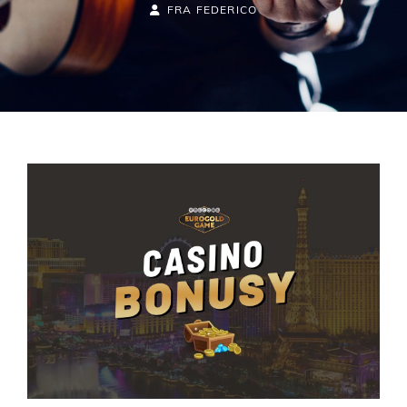
ON
BY
BYLINE
FRA FEDERICO
LINE