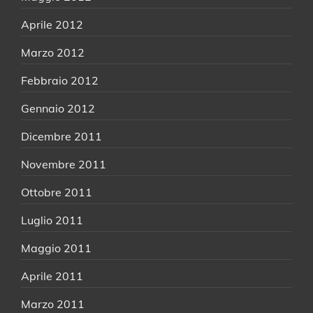
Aprile 2012
Marzo 2012
Febbraio 2012
Gennaio 2012
Dicembre 2011
Novembre 2011
Ottobre 2011
Luglio 2011
Maggio 2011
Aprile 2011
Marzo 2011