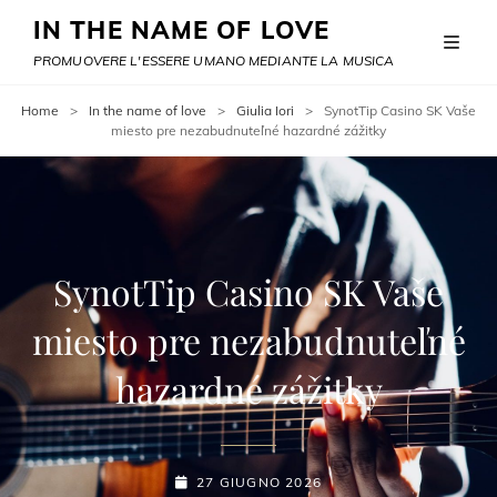
IN THE NAME OF LOVE
PROMUOVERE L'ESSERE UMANO MEDIANTE LA MUSICA
Home
>
In the name of love
>
Giulia Iori
>
SynotTip Casino SK Vaše
miesto pre nezabudnuteľné hazardné zážitky
SynotTip Casino SK Vaše
miesto pre nezabudnuteľné
hazardné zážitky
POSTED-
27 GIUGNO 2026