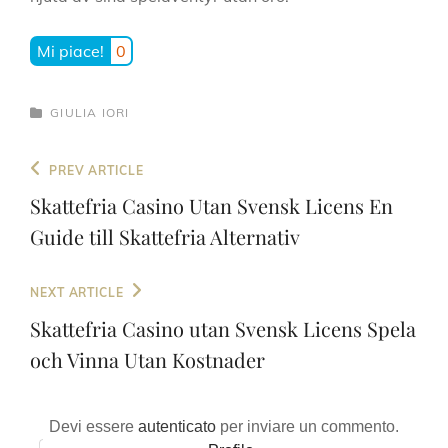
Mi piace!
0
CATEGORIES
GIULIA IORI
Navigazione
Previous
PREV ARTICLE
articoli
Post
Skattefria Casino Utan Svensk Licens En
Guide till Skattefria Alternativ
Next
NEXT ARTICLE
Post
Skattefria Casino utan Svensk Licens Spela
och Vinna Utan Kostnader
Devi essere
autenticato
per inviare un commento.