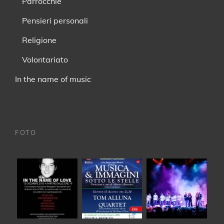
Parrocchie
Pensieri personali
Religione
Volontariato
In the name of music
FOTO