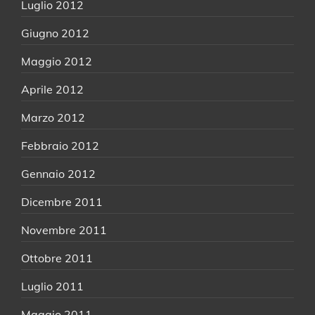
Luglio 2012
Giugno 2012
Maggio 2012
Aprile 2012
Marzo 2012
Febbraio 2012
Gennaio 2012
Dicembre 2011
Novembre 2011
Ottobre 2011
Luglio 2011
Maggio 2011