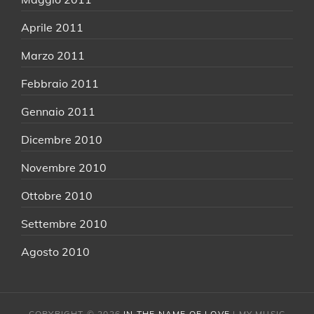
Aprile 2011
Marzo 2011
Febbraio 2011
Gennaio 2011
Dicembre 2010
Novembre 2010
Ottobre 2010
Settembre 2010
Agosto 2010
COPYRIGHT © 2026
IN THE NAME OF LOVE
|
MY MUSIC