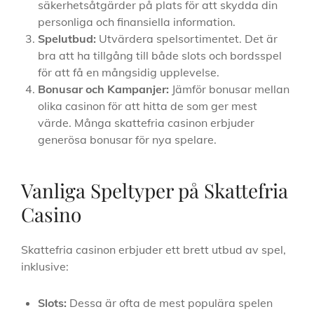
säkerhetsåtgärder på plats för att skydda din
personliga och finansiella information.
Spelutbud:
Utvärdera spelsortimentet. Det är
bra att ha tillgång till både slots och bordsspel
för att få en mångsidig upplevelse.
Bonusar och Kampanjer:
Jämför bonusar mellan
olika casinon för att hitta de som ger mest
värde. Många skattefria casinon erbjuder
generösa bonusar för nya spelare.
Vanliga Speltyper på Skattefria
Casino
Skattefria casinon erbjuder ett brett utbud av spel,
inklusive:
Slots:
Dessa är ofta de mest populära spelen