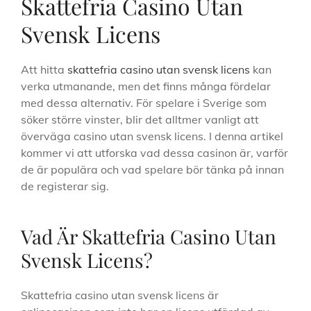
Skattefria Casino Utan
Svensk Licens
Att hitta
skattefria casino utan svensk licens
kan
verka utmanande, men det finns många fördelar
med dessa alternativ. För spelare i Sverige som
söker större vinster, blir det alltmer vanligt att
överväga casino utan svensk licens. I denna artikel
kommer vi att utforska vad dessa casinon är, varför
de är populära och vad spelare bör tänka på innan
de registerar sig.
Vad Är Skattefria Casino Utan
Svensk Licens?
Skattefria casino utan svensk licens är