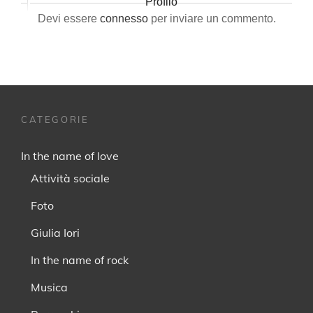
Profilo
Devi essere
connesso
per inviare un commento.
CATEGORIE
In the name of love
Attività sociale
Foto
Giulia Iori
In the name of rock
Musica