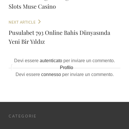
Slots Muse Casino
Next
NEXT ARTICLE
Post
Pusulabet 793 Online Bahis Dünyasında
Yeni Bir Yıldız
Devi essere
autenticato
per inviare un commento.
Profilo
Devi essere
connesso
per inviare un commento.
CATEGORIE