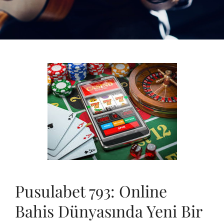
Pusulabet 793: Online
Bahis Dünyasında Yeni Bir