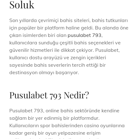
Soluk
Son yıllarda çevrimiçi bahis siteleri, bahis tutkunları
için popüler bir platform haline geldi. Bu alanda öne
çıkan isimlerden biri olan
pusulabet 793
,
kullanıcılara sunduğu çeşitli bahis seçenekleri ve
güvenilir hizmetleri ile dikkat çekiyor. Pusulabet,
kullanıcı dostu arayüzü ve zengin içerikleri
sayesinde bahis severlerin tercih ettiği bir
destinasyon olmayı başarıyor.
Pusulabet 793 Nedir?
Pusulabet 793, online bahis sektöründe kendine
sağlam bir yer edinmiş bir platformdur.
Kullanıcıların spor bahislerinden casino oyunlarına
kadar geniş bir oyun yelpazesine erişim