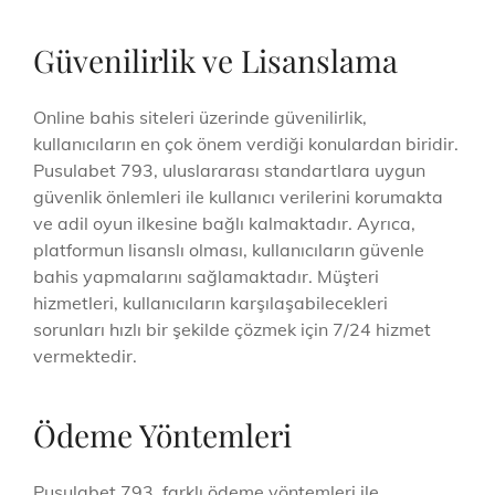
Güvenilirlik ve Lisanslama
Online bahis siteleri üzerinde güvenilirlik,
kullanıcıların en çok önem verdiği konulardan biridir.
Pusulabet 793, uluslararası standartlara uygun
güvenlik önlemleri ile kullanıcı verilerini korumakta
ve adil oyun ilkesine bağlı kalmaktadır. Ayrıca,
platformun lisanslı olması, kullanıcıların güvenle
bahis yapmalarını sağlamaktadır. Müşteri
hizmetleri, kullanıcıların karşılaşabilecekleri
sorunları hızlı bir şekilde çözmek için 7/24 hizmet
vermektedir.
Ödeme Yöntemleri
Pusulabet 793, farklı ödeme yöntemleri ile