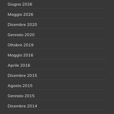
Giugno 2026
Maggio 2026
Dicembre 2020
Gennaio 2020
Ottobre 2019
Maggio 2016
Aprile 2016
Dicembre 2015
Agosto 2015
Gennaio 2015
Dicembre 2014