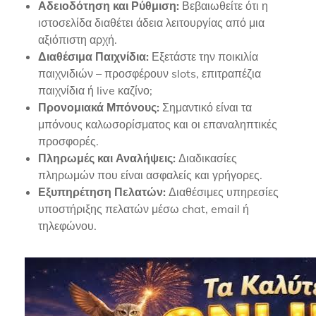
Αδειοδότηση και Ρύθμιση:
Βεβαιωθείτε ότι η
ιστοσελίδα διαθέτει άδεια λειτουργίας από μια
αξιόπιστη αρχή.
Διαθέσιμα Παιχνίδια:
Εξετάστε την ποικιλία
παιχνιδιών – προσφέρουν slots, επιτραπέζια
παιχνίδια ή live καζίνο;
Προνομιακά Μπόνους:
Σημαντικό είναι τα
μπόνους καλωσορίσματος και οι επαναληπτικές
προσφορές.
Πληρωμές και Αναλήψεις:
Διαδικασίες
πληρωμών που είναι ασφαλείς και γρήγορες.
Εξυπηρέτηση Πελατών:
Διαθέσιμες υπηρεσίες
υποστήριξης πελατών μέσω chat, email ή
τηλεφώνου.