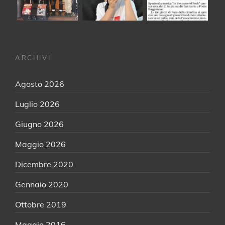
ARCHIVI
Agosto 2026
Luglio 2026
Giugno 2026
Maggio 2026
Dicembre 2020
Gennaio 2020
Ottobre 2019
Maggio 2016