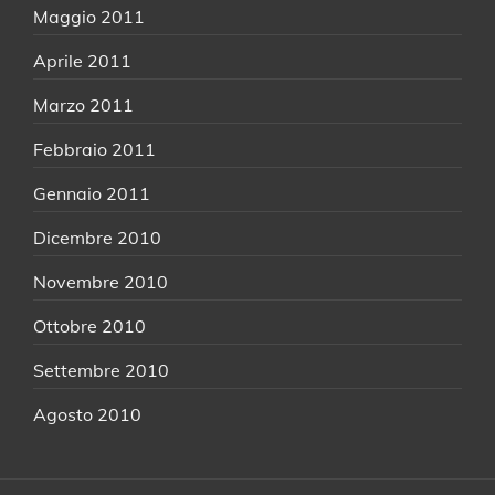
Maggio 2011
Aprile 2011
Marzo 2011
Febbraio 2011
Gennaio 2011
Dicembre 2010
Novembre 2010
Ottobre 2010
Settembre 2010
Agosto 2010