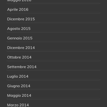
Aprile 2016
Dicembre 2015
Agosto 2015
Gennaio 2015
Dicembre 2014
Ottobre 2014
Settembre 2014
Luglio 2014
Giugno 2014
Maggio 2014
Marzo 2014