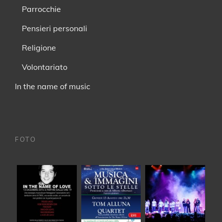
Parrocchie
Pensieri personali
Religione
Volontariato
In the name of music
FOTO