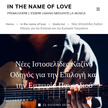
IN THE NAME OF LOVE
PROMUOVERE L'ESSERE UMANO MEDIANTE LA MUSICA
Home
>
In the name of love
>
Giulia Iori
>
Νέες Ιστοσελίδες Καζίνο
Οδηγός για την Επιλογή και την Εμπειρία Παιχνιδιού
Νέες Ιστοσελίδες Καζίνο
Οδηγός για την Επιλογή και
την Εμπειρία Παιχνιδιού
POSTED-
22 GIUGNO 2026