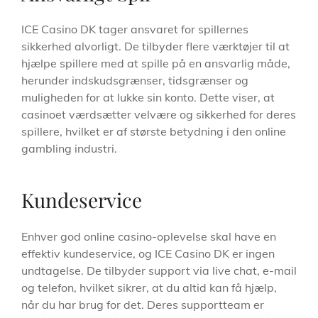
ICE Casino DK tager ansvaret for spillernes
sikkerhed alvorligt. De tilbyder flere værktøjer til at
hjælpe spillere med at spille på en ansvarlig måde,
herunder indskudsgrænser, tidsgrænser og
muligheden for at lukke sin konto. Dette viser, at
casinoet værdsætter velvære og sikkerhed for deres
spillere, hvilket er af største betydning i den online
gambling industri.
Kundeservice
Enhver god online casino-oplevelse skal have en
effektiv kundeservice, og ICE Casino DK er ingen
undtagelse. De tilbyder support via live chat, e-mail
og telefon, hvilket sikrer, at du altid kan få hjælp,
når du har brug for det. Deres supportteam er