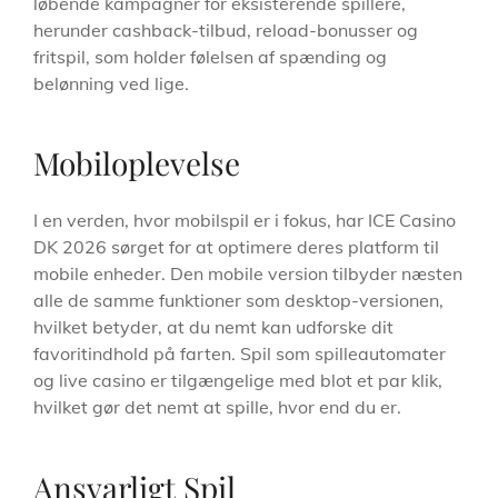
løbende kampagner for eksisterende spillere,
herunder cashback-tilbud, reload-bonusser og
fritspil, som holder følelsen af spænding og
belønning ved lige.
Mobiloplevelse
I en verden, hvor mobilspil er i fokus, har ICE Casino
DK 2026 sørget for at optimere deres platform til
mobile enheder. Den mobile version tilbyder næsten
alle de samme funktioner som desktop-versionen,
hvilket betyder, at du nemt kan udforske dit
favoritindhold på farten. Spil som spilleautomater
og live casino er tilgængelige med blot et par klik,
hvilket gør det nemt at spille, hvor end du er.
Ansvarligt Spil