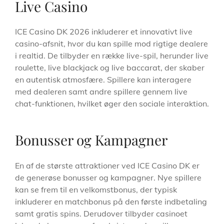
Live Casino
ICE Casino DK 2026 inkluderer et innovativt live
casino-afsnit, hvor du kan spille mod rigtige dealere
i realtid. De tilbyder en række live-spil, herunder live
roulette, live blackjack og live baccarat, der skaber
en autentisk atmosfære. Spillere kan interagere
med dealeren samt andre spillere gennem live
chat-funktionen, hvilket øger den sociale interaktion.
Bonusser og Kampagner
En af de største attraktioner ved ICE Casino DK er
de generøse bonusser og kampagner. Nye spillere
kan se frem til en velkomstbonus, der typisk
inkluderer en matchbonus på den første indbetaling
samt gratis spins. Derudover tilbyder casinoet