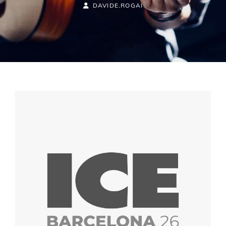
ON
BY
BYLINE
DAVIDE.ROGAI
LINE