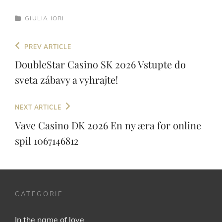
CATEGORIES
GIULIA IORI
Navigazione
Previous
PREV ARTICLE
articoli
Post
DoubleStar Casino SK 2026 Vstupte do
sveta zábavy a vyhrajte!
Next
NEXT ARTICLE
Post
Vave Casino DK 2026 En ny æra for online
spil 1067146812
CATEGORIE
In the name of love