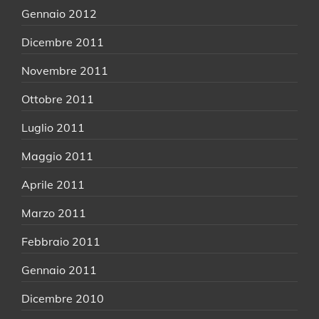
Gennaio 2012
Dicembre 2011
Novembre 2011
Ottobre 2011
Luglio 2011
Maggio 2011
Aprile 2011
Marzo 2011
Febbraio 2011
Gennaio 2011
Dicembre 2010