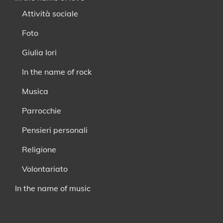
Attività sociale
Foto
Giulia Iori
In the name of rock
Musica
Parrocchie
Pensieri personali
Religione
Volontariato
In the name of music