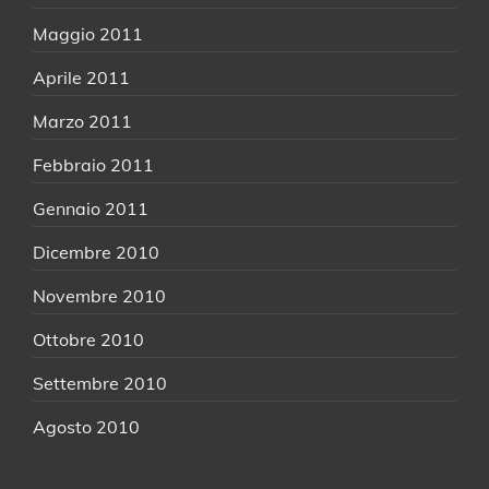
Maggio 2011
Aprile 2011
Marzo 2011
Febbraio 2011
Gennaio 2011
Dicembre 2010
Novembre 2010
Ottobre 2010
Settembre 2010
Agosto 2010