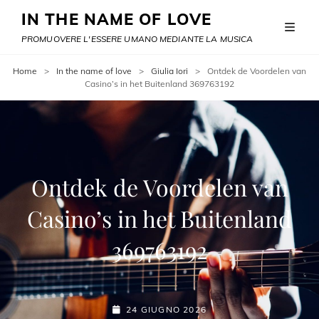
IN THE NAME OF LOVE
PROMUOVERE L'ESSERE UMANO MEDIANTE LA MUSICA
Home
>
In the name of love
>
Giulia Iori
>
Ontdek de Voordelen van
Casino’s in het Buitenland 369763192
Ontdek de Voordelen van
Casino’s in het Buitenland
369763192
POSTED-
24 GIUGNO 2026