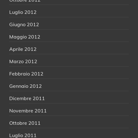
Luglio 2012
Giugno 2012
Maggio 2012
Aprile 2012
Marzo 2012
Febbraio 2012
Gennaio 2012
Dicembre 2011
Novembre 2011
Ottobre 2011
Luglio 2011