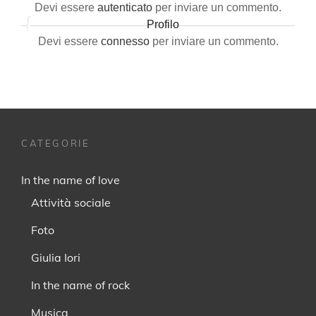
Devi essere
autenticato
per inviare un commento.
Profilo
Devi essere
connesso
per inviare un commento.
CATEGORIE
In the name of love
Attività sociale
Foto
Giulia Iori
In the name of rock
Musica