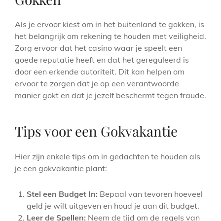
Als je ervoor kiest om in het buitenland te gokken, is
het belangrijk om rekening te houden met veiligheid.
Zorg ervoor dat het casino waar je speelt een
goede reputatie heeft en dat het gereguleerd is
door een erkende autoriteit. Dit kan helpen om
ervoor te zorgen dat je op een verantwoorde
manier gokt en dat je jezelf beschermt tegen fraude.
Tips voor een Gokvakantie
Hier zijn enkele tips om in gedachten te houden als
je een gokvakantie plant:
Stel een Budget In:
Bepaal van tevoren hoeveel
geld je wilt uitgeven en houd je aan dit budget.
Leer de Spellen:
Neem de tijd om de regels van