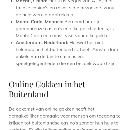
Macau, China:
Het ‘Las Vegas van Azië’, met
talloze casino’s en resorts die bezoekers vanuit
de hele wereld aantrekken.
Monte Carlo, Monaco:
Beroemd om zijn
glamoureuze casino’s en rijke geschiedenis, is
Monte Carlo een must-visit voor elke gokker.
Amsterdam, Nederland:
Hoewel het niet
helemaal in het buitenland is, heeft Amsterdam
enkele van de beste casinos en
speelgelegenheden die een bezoek waard zijn.
Online Gokken in het
Buitenland
De opkomst van online gokken heeft het
gemakkelijker gemaakt voor mensen om toegang te
krijgen tot buitenlandse casino’s zonder hun huis te
verlaten. Er zijn talloze online platforms die spelers