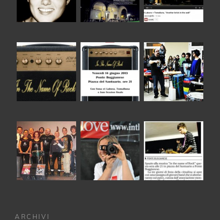
ARCHIVI