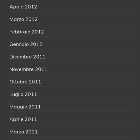
Aprile 2012
Marzo 2012
Febbraio 2012
Gennaio 2012
Dicembre 2011
Novembre 2011
Ottobre 2011
Luglio 2011
Maggio 2011
Aprile 2011
Marzo 2011