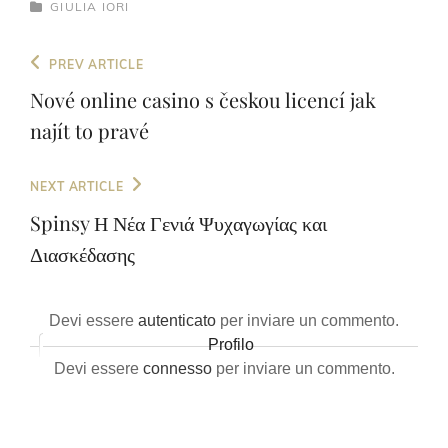
CATEGORIES
GIULIA IORI
Navigazione
Previous
PREV ARTICLE
articoli
Post
Nové online casino s českou licencí jak
najít to pravé
Next
NEXT ARTICLE
Post
Spinsy Η Νέα Γενιά Ψυχαγωγίας και
Διασκέδασης
Devi essere
autenticato
per inviare un commento.
Profilo
Devi essere
connesso
per inviare un commento.