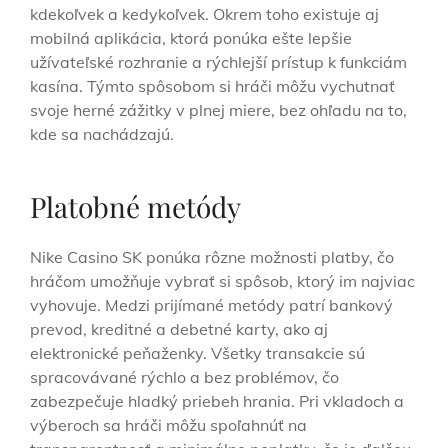
kdekoľvek a kedykoľvek. Okrem toho existuje aj
mobilná aplikácia, ktorá ponúka ešte lepšie
užívateľské rozhranie a rýchlejší prístup k funkciám
kasína. Týmto spôsobom si hráči môžu vychutnať
svoje herné zážitky v plnej miere, bez ohľadu na to,
kde sa nachádzajú.
Platobné metódy
Nike Casino SK ponúka rôzne možnosti platby, čo
hráčom umožňuje vybrať si spôsob, ktorý im najviac
vyhovuje. Medzi prijímané metódy patrí bankový
prevod, kreditné a debetné karty, ako aj
elektronické peňaženky. Všetky transakcie sú
spracovávané rýchlo a bez problémov, čo
zabezpečuje hladký priebeh hrania. Pri vkladoch a
výberoch sa hráči môžu spoľahnúť na