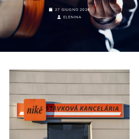
POSTED-
27 GIUGNO 2026
ON
BY
BYLINE
ELENINA
LINE