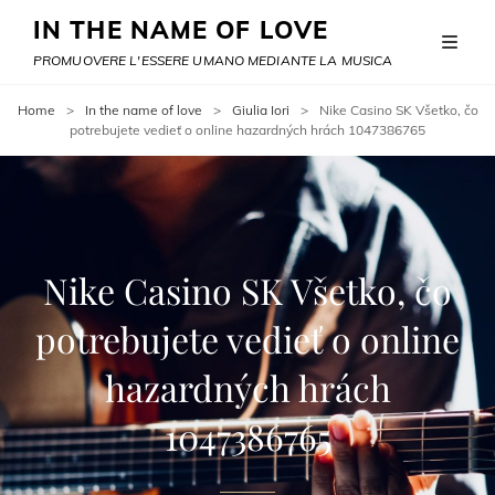
IN THE NAME OF LOVE
PROMUOVERE L'ESSERE UMANO MEDIANTE LA MUSICA
Home
>
In the name of love
>
Giulia Iori
>
Nike Casino SK Všetko, čo
potrebujete vedieť o online hazardných hrách 1047386765
Nike Casino SK Všetko, čo
potrebujete vedieť o online
hazardných hrách
1047386765