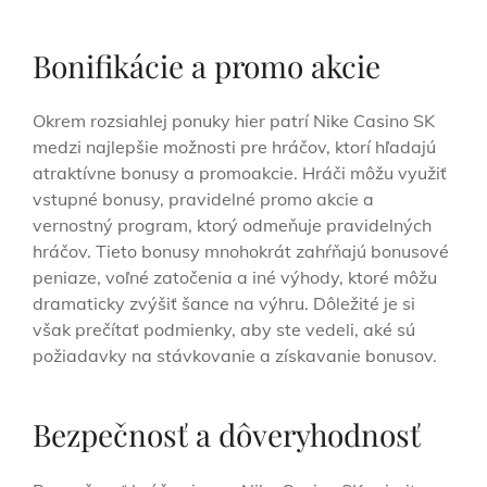
Bonifikácie a promo akcie
Okrem rozsiahlej ponuky hier patrí Nike Casino SK
medzi najlepšie možnosti pre hráčov, ktorí hľadajú
atraktívne bonusy a promoakcie. Hráči môžu využiť
vstupné bonusy, pravidelné promo akcie a
vernostný program, ktorý odmeňuje pravidelných
hráčov. Tieto bonusy mnohokrát zahŕňajú bonusové
peniaze, voľné zatočenia a iné výhody, ktoré môžu
dramaticky zvýšiť šance na výhru. Dôležité je si
však prečítať podmienky, aby ste vedeli, aké sú
požiadavky na stávkovanie a získavanie bonusov.
Bezpečnosť a dôveryhodnosť