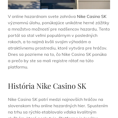
V online hazardnom svete zohráva
Nike Casino SK
významnú úlohu, ponúkajúce unikátne herné zážitky
a množstvo možností pre nadšencov hazardu. Tento
portál sa stal veľmi populárnym v posledných
rokoch, a to najmä kvôli svojim výhodám a
atraktívnemu prostrediu, ktoré vytvára pre hráčov.
Dnes sa pozrieme na to, čo Nike Casino SK ponúka
a prečo by ste sa mali registre rátať na túto
platformu.
História Nike Casino SK
Nike Casino SK patrí medzi najnovších hráčov na
slovenskom trhu online hazardných hier. Spustením
na trhu sa rýchlo etablovalo vďaka kvalitným