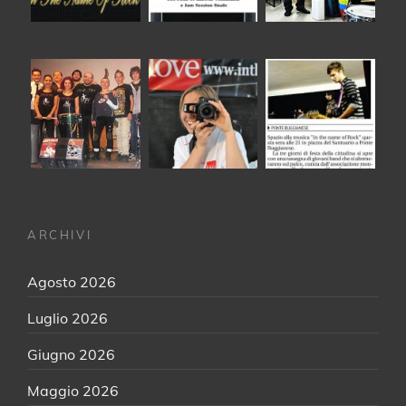
ARCHIVI
Agosto 2026
Luglio 2026
Giugno 2026
Maggio 2026