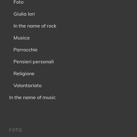
Foto
Giulia Iori
In the name of rock
Musica
Parrocchie
Pensieri personali
Religione
Volontariato
In the name of music
FOTO