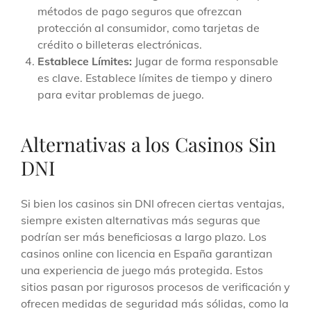
métodos de pago seguros que ofrezcan
protección al consumidor, como tarjetas de
crédito o billeteras electrónicas.
Establece Límites:
Jugar de forma responsable
es clave. Establece límites de tiempo y dinero
para evitar problemas de juego.
Alternativas a los Casinos Sin
DNI
Si bien los casinos sin DNI ofrecen ciertas ventajas,
siempre existen alternativas más seguras que
podrían ser más beneficiosas a largo plazo. Los
casinos online con licencia en España garantizan
una experiencia de juego más protegida. Estos
sitios pasan por rigurosos procesos de verificación y
ofrecen medidas de seguridad más sólidas, como la