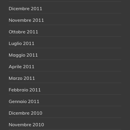
Dicembre 2011
Novembre 2011
Ottobre 2011
Luglio 2011
Maggio 2011
Aprile 2011
Marzo 2011
Febbraio 2011
Gennaio 2011
Dicembre 2010
Novembre 2010