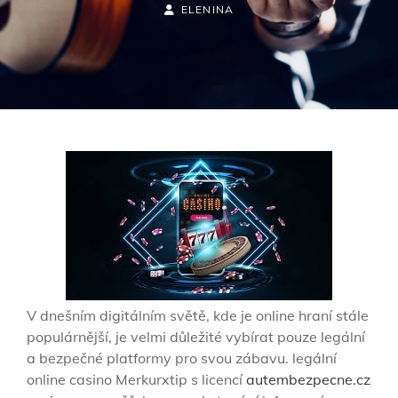
ON
BY
BYLINE
ELENINA
LINE
V dnešním digitálním světě, kde je online hraní stále
populárnější, je velmi důležité vybírat pouze legální
a bezpečné platformy pro svou zábavu. legální
online casino Merkurxtip s licencí
autembezpecne.cz