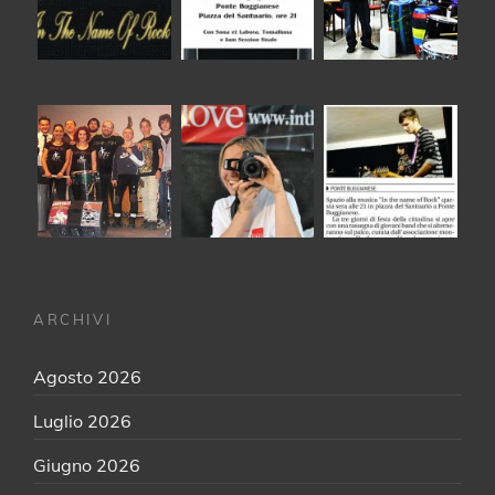
ARCHIVI
Agosto 2026
Luglio 2026
Giugno 2026