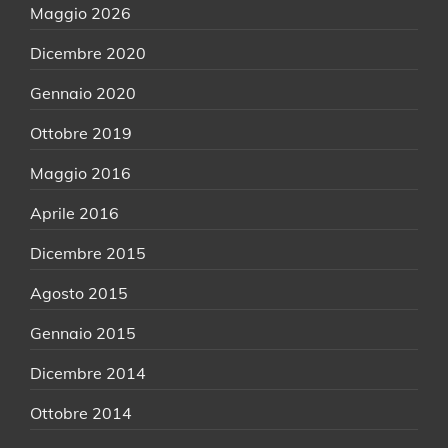
Maggio 2026
Dicembre 2020
Gennaio 2020
Ottobre 2019
Maggio 2016
Aprile 2016
Dicembre 2015
Agosto 2015
Gennaio 2015
Dicembre 2014
Ottobre 2014