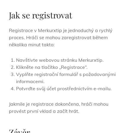
Jak se registrovat
Registrace v Merkurxtip je jednoduchý a rychlý
proces. Hráči se mohou zaregistrovat během
několika minut takto:
Navštivte webovou stránku Merkurxtip.
Klikněte na tlačítko „Registrace“.
Vyplňte registrační formulář s požadovanými
informacemi.
Potvrďte svůj účet prostřednictvím e-mailu.
Jakmile je registrace dokončena, hráči mohou
provést první vklad a začít hrát.
Závěr