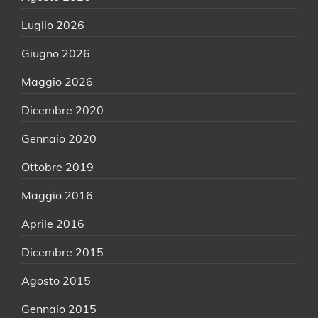
Luglio 2026
Giugno 2026
Maggio 2026
Dicembre 2020
Gennaio 2020
Ottobre 2019
Maggio 2016
Aprile 2016
Dicembre 2015
Agosto 2015
Gennaio 2015