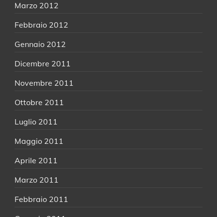
Marzo 2012
Febbraio 2012
Gennaio 2012
Dicembre 2011
Novembre 2011
Ottobre 2011
Luglio 2011
Maggio 2011
Aprile 2011
Marzo 2011
Febbraio 2011