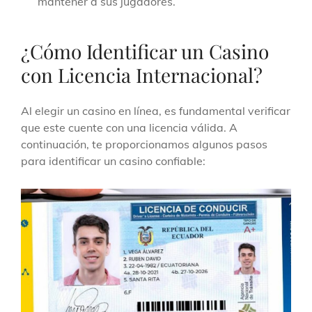
mantener a sus jugadores.
¿Cómo Identificar un Casino
con Licencia Internacional?
Al elegir un casino en línea, es fundamental verificar
que este cuente con una licencia válida. A
continuación, te proporcionamos algunos pasos
para identificar un casino confiable: