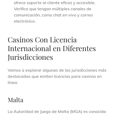
ofrece soporte al cliente eficaz y accesible.
Verifica que tengan múltiples canales de
comunicación, como chat en vivo y correo
electrónico.
Casinos Con Licencia
Internacional en Diferentes
Jurisdicciones
Vamos a explorar algunas de las jurisdicciones más
destacadas que emiten licencias para casinos en
línea:
Malta
La Autoridad de Juego de Malta (MGA) es conocida