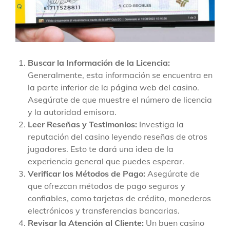
Buscar la Información de la Licencia:
Generalmente, esta información se encuentra en
la parte inferior de la página web del casino.
Asegúrate de que muestre el número de licencia
y la autoridad emisora.
Leer Reseñas y Testimonios:
Investiga la
reputación del casino leyendo reseñas de otros
jugadores. Esto te dará una idea de la
experiencia general que puedes esperar.
Verificar los Métodos de Pago:
Asegúrate de
que ofrezcan métodos de pago seguros y
confiables, como tarjetas de crédito, monederos
electrónicos y transferencias bancarias.
Revisar la Atención al Cliente:
Un buen casino