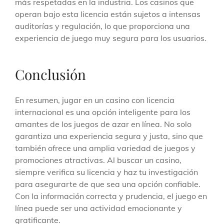
más respetadas en la industria. Los casinos que
operan bajo esta licencia están sujetos a intensas
auditorías y regulación, lo que proporciona una
experiencia de juego muy segura para los usuarios.
Conclusión
En resumen, jugar en un casino con licencia
internacional es una opción inteligente para los
amantes de los juegos de azar en línea. No solo
garantiza una experiencia segura y justa, sino que
también ofrece una amplia variedad de juegos y
promociones atractivas. Al buscar un casino,
siempre verifica su licencia y haz tu investigación
para asegurarte de que sea una opción confiable.
Con la información correcta y prudencia, el juego en
línea puede ser una actividad emocionante y
gratificante.