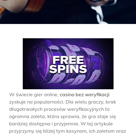
W świecie gier online,
casino bez weryfikacji
zyskuje na popularności. Dla wielu graczy, brak
długotrwałych procesów weryfikacyjnych to
ogromna zaleta, która sprawia, że gra staje się
bardziej dostępna i przyjemna. W tej artykule
przyjrzymy się bliżej tym kasynom, ich zaletom oraz