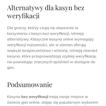
Alternatywy dla kasyn bez
weryfikacji
Dla graczy, którzy czują się niepewnie w
korzystaniu z kasyn bez weryfikacji, istnieją
alternatywy. Klasyczne kasyna online wymagają
weryfikacji tożsamości, ale w zamian oferują
większe bezpieczeństwo i ochronę. Istnieją również
kasyna, które przeprowadzają szybką weryfikację,
nie powodując znacznych opóźnień w dostępie do
gier.
Podsumowanie
Kasyna
bez weryfikacji
mają swoje miejsce w
świecie gier online, stając się popularnym wyborem