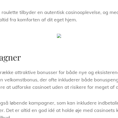
 roulette tilbyder en autentisk casinooplevelse, og me
altid fra komforten af dit eget hjem.
agner
række attraktive bonusser for både nye og eksisterende
en velkomstbonus, der ofte inkluderer både bonuspeng
lere at udforske casinoet uden at risikere for meget af
r også løbende kampagner, som kan inkludere indbetal
r. Det er altid en god idé at holde øje med casinoets
ilbud.