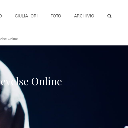
SEA
O
GIULIA IORI
FOTO
ARCHIVIO
velse Online
levelse Online