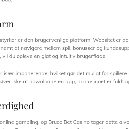
form
tyrker er den brugervenlige platform. Websitet er d
t nemt at navigere mellem spil, bonusser og kundesupp
 vil du opleve en glat og intuitiv brugerflade.
r især imponerende, hvilket gør det muligt for spillere
øver ikke at downloade en app, da casinoet er fuldt op
ærdighed
f online gambling, og Bruce Bet Casino tager dette alv