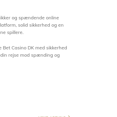
 sikker og spændende online
latform, solid sikkerhed og en
e spillere.
ruce Bet Casino DK med sikkerhed
e din rejse mod spænding og