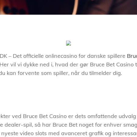
K – Det officielle onlinecasino for danske spillere
Bru
Her vil vi dykke ned i, hvad der gør Bruce Bet Casino 
 kan forvente som spiller, når du tilmelder dig.
ter ved Bruce Bet Casino er dets omfattende udvalg a
 live dealer-spil, så har Bruce Bet noget for enhver s
de nyeste video slots med avanceret grafik og interess