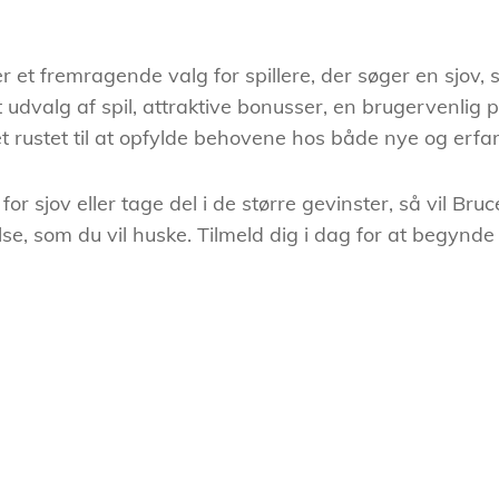
 et fremragende valg for spillere, der søger en sjov,
udvalg af spil, attraktive bonusser, en brugervenlig p
t rustet til at opfylde behovene hos både nye og erfarn
 for sjov eller tage del i de større gevinster, så vil B
se, som du vil huske. Tilmeld dig i dag for at begynd