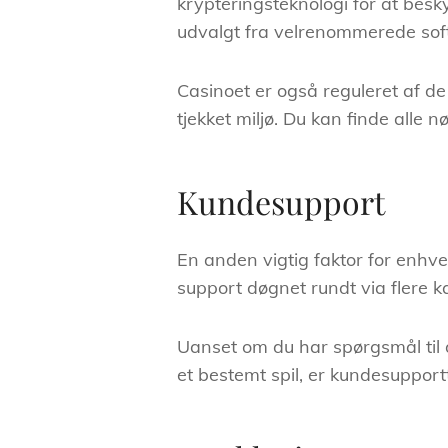
krypteringsteknologi for at beskyt
udvalgt fra velrenommerede softw
Casinoet er også reguleret af de 
tjekket miljø. Du kan finde alle
Kundesupport
En anden vigtig faktor for enhver
support døgnet rundt via flere ka
Uanset om du har spørgsmål til d
et bestemt spil, er kundesupportte