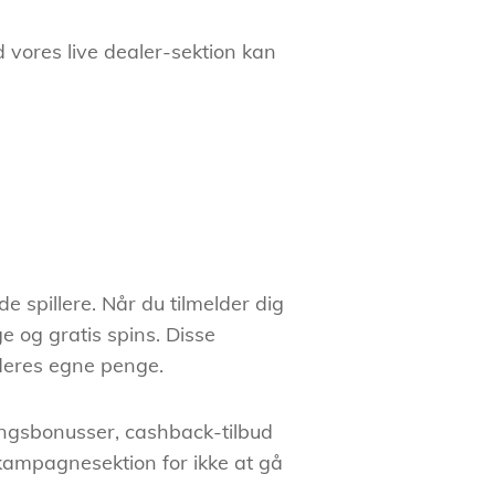
d vores live dealer-sektion kan
 spillere. Når du tilmelder dig
e og gratis spins. Disse
 deres egne penge.
ingsbonusser, cashback-tilbud
 kampagnesektion for ikke at gå