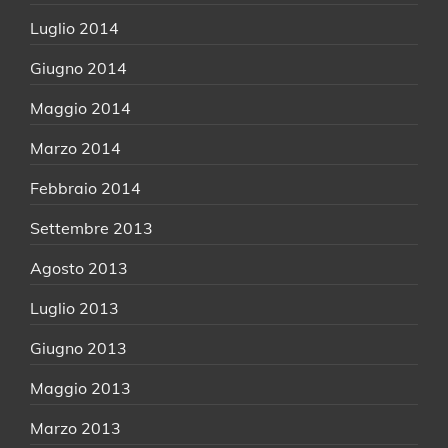
Luglio 2014
Giugno 2014
Maggio 2014
Marzo 2014
Febbraio 2014
Settembre 2013
Agosto 2013
Luglio 2013
Giugno 2013
Maggio 2013
Marzo 2013