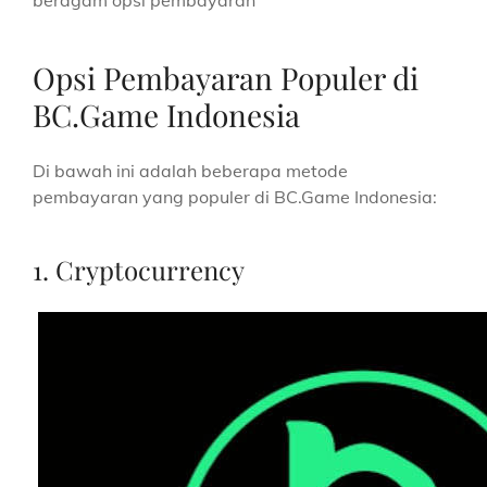
Opsi Pembayaran Populer di
BC.Game Indonesia
Di bawah ini adalah beberapa metode
pembayaran yang populer di BC.Game Indonesia:
1. Cryptocurrency