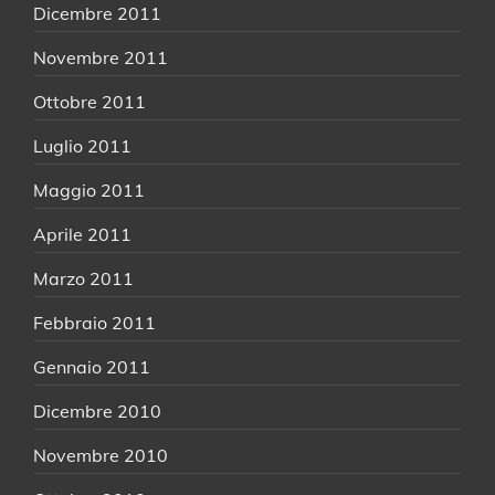
Dicembre 2011
Novembre 2011
Ottobre 2011
Luglio 2011
Maggio 2011
Aprile 2011
Marzo 2011
Febbraio 2011
Gennaio 2011
Dicembre 2010
Novembre 2010