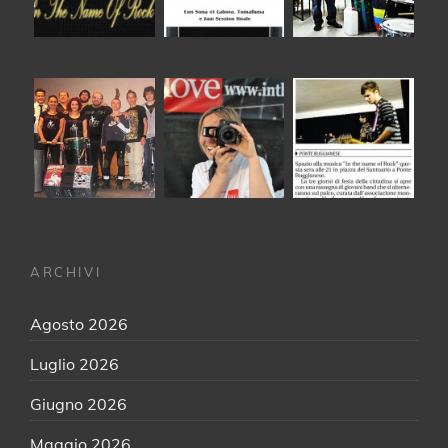
ARCHIVI
Agosto 2026
Luglio 2026
Giugno 2026
Maggio 2026