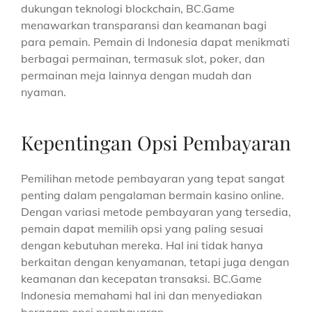
dukungan teknologi blockchain, BC.Game
menawarkan transparansi dan keamanan bagi
para pemain. Pemain di Indonesia dapat menikmati
berbagai permainan, termasuk slot, poker, dan
permainan meja lainnya dengan mudah dan
nyaman.
Kepentingan Opsi Pembayaran
Pemilihan metode pembayaran yang tepat sangat
penting dalam pengalaman bermain kasino online.
Dengan variasi metode pembayaran yang tersedia,
pemain dapat memilih opsi yang paling sesuai
dengan kebutuhan mereka. Hal ini tidak hanya
berkaitan dengan kenyamanan, tetapi juga dengan
keamanan dan kecepatan transaksi. BC.Game
Indonesia memahami hal ini dan menyediakan
beragam opsi pembayaran