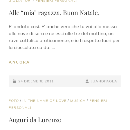
CAT
GIULIA IORI
/
PENSIERI PERSONALI
LINKS
Alle “mia” ragazza. Buon Natale.
E’ andata così. E’ anche vero che tu vai alla messa
alle nove di sera e ne esci alle tre del mattino, un
rave cattolico praticamente, e io ti aspetto fuori per
la cioccolata calda. …
ALLE
ANCORA
“MIA”
RAGAZZA.
POSTED-
BUON
BY
BYLINE
24 DICEMBRE 2011
JUANDPAOLA
NATALE.
ON
LINE
CAT
FOTO
/
IN THE NAME OF LOVE
/
MUSICA
/
PENSIERI
LINKS
PERSONALI
Auguri da Lorenzo