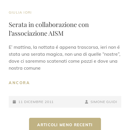
CAT
GIULIA IORI
LINKS
Serata in collaborazione con
l’associazione AISM
E’ mattina, la nottata é appena trascorsa, ieri non é
stata una serata magica, non una di quelle “nostre”,
dove ci saremmo scatenati come pazzi e dove una
nostra comune
SERATA
ANCORA
IN
COLLABORAZIONE
POSTED-
CON
BY
BYLINE
11 DICEMBRE 2011
SIMONE GUIDI
L’ASSOCIAZIONE
ON
LINE
AISM
Navigazione
ARTICOLI MENO RECENTI
articoli