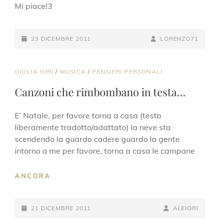
Mi piace!3
POSTED-
BY
BYLINE
23 DICEMBRE 2011
LORENZO71
ON
LINE
CAT
GIULIA IORI
/
MUSICA
/
PENSIERI PERSONALI
LINKS
Canzoni che rimbombano in testa…
E’ Natale, per favore torna a casa (testo
liberamente tradotto/adattato) la neve sta
scendendo la guardo cadere guardo la gente
intorno a me per favore, torna a casa le campane
CANZONI
ANCORA
CHE
RIMBOMBANO
POSTED-
IN
BY
BYLINE
21 DICEMBRE 2011
ALEIORI
TESTA…
ON
LINE