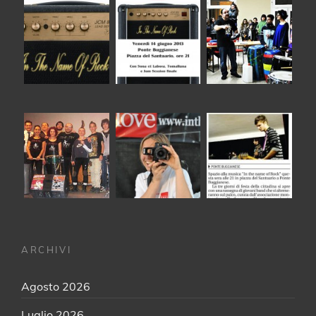
ARCHIVI
Agosto 2026
Luglio 2026