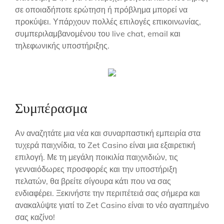
σε οποιαδήποτε ερώτηση ή πρόβλημα μπορεί να
προκύψει. Υπάρχουν πολλές επιλογές επικοινωνίας,
συμπεριλαμβανομένου του live chat, email και
τηλεφωνικής υποστήριξης.
Συμπέρασμα
Αν αναζητάτε μια νέα και συναρπαστική εμπειρία στα
τυχερά παιχνίδια, το Zet Casino είναι μια εξαιρετική
επιλογή. Με τη μεγάλη ποικιλία παιχνιδιών, τις
γενναιόδωρες προσφορές και την υποστήριξη
πελατών, θα βρείτε σίγουρα κάτι που να σας
ενδιαφέρει. Ξεκινήστε την περιπέτειά σας σήμερα και
ανακαλύψτε γιατί το Zet Casino είναι το νέο αγαπημένο
σας καζίνο!