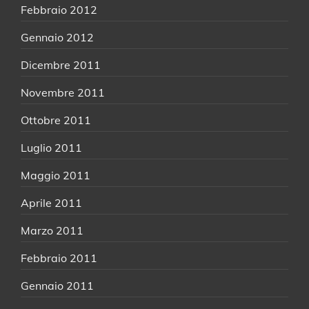
Febbraio 2012
Gennaio 2012
Dicembre 2011
Novembre 2011
Ottobre 2011
Luglio 2011
Maggio 2011
Aprile 2011
Marzo 2011
Febbraio 2011
Gennaio 2011