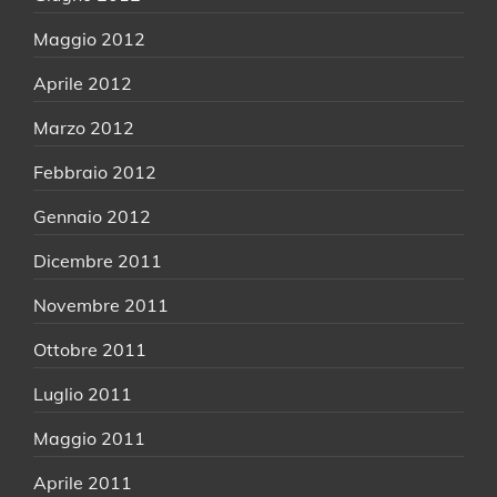
Maggio 2012
Aprile 2012
Marzo 2012
Febbraio 2012
Gennaio 2012
Dicembre 2011
Novembre 2011
Ottobre 2011
Luglio 2011
Maggio 2011
Aprile 2011