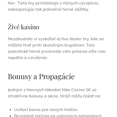
hier. Tieto hry prichádzajú z rôznych vývojárov,
zabezpečujúc tak jedinečné herné zážitky.
Živé kasíno
Nezabudnite si vyskúšať aj live dealer hry, kde sa
môžete hrať proti skutočným krupiérom. Toto
autentické herné prostredie vám prinesie ešte viac
napätia a vzrušenia.
Bonusy a Propagácie
Jedným z hlavných lákadiel Nike Casino SK sú
atraktívne bonusy a akcie. Hráči môžu čakať na:
Uvítací bonus pre nových hráčov
Bezplatné točenia na vybraných automatoch