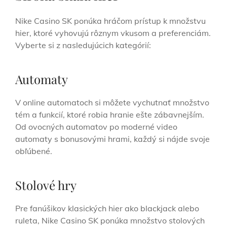
Nike Casino SK ponúka hráčom prístup k množstvu
hier, ktoré vyhovujú rôznym vkusom a preferenciám.
Vyberte si z nasledujúcich kategórií:
Automaty
V online automatoch si môžete vychutnať množstvo
tém a funkcií, ktoré robia hranie ešte zábavnejším.
Od ovocných automatov po moderné video
automaty s bonusovými hrami, každý si nájde svoje
obľúbené.
Stolové hry
Pre fanúšikov klasických hier ako blackjack alebo
ruleta, Nike Casino SK ponúka množstvo stolových