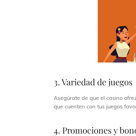
3. Variedad de juegos
Asegúrate de que el casino ofrez
que cuenten con tus juegos favor
4. Promociones y bon