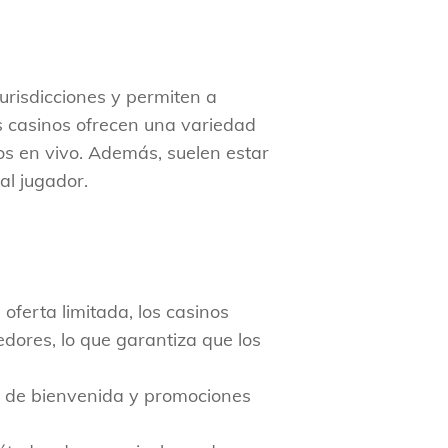
urisdicciones y permiten a
os casinos ofrecen una variedad
s en vivo. Además, suelen estar
al jugador.
ferta limitada, los casinos
dores, lo que garantiza que los
s de bienvenida y promociones