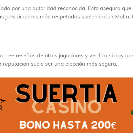
nciado por una autoridad reconocida. Esto asegura que
s jurisdicciones más respetadas suelen incluir Malta, G
o. Lee reseñas de otros jugadores y verifica si hay que
a reputación suele ser una elección más segura.