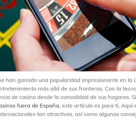
line han ganado una popularidad impresionante en la
retenimiento más allá de sus fronteras. Con la tecnol
ncia de casino desde la comodidad de sus hogares. S
asinos fuera de España
, este artículo es para ti. Aqu
internacionales tan atractivos, así como algunos cons