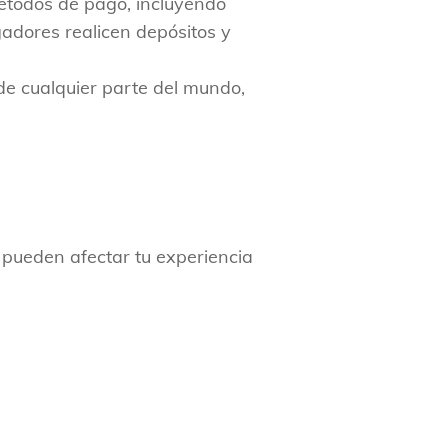
étodos de pago, incluyendo
gadores realicen depósitos y
e cualquier parte del mundo,
e pueden afectar tu experiencia