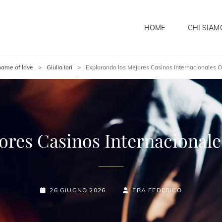
HOME
CHI SIAM
 name of love
>
Giulia Iori
>
Explorando los Mejores Casinos Internacionales
ores Casinos Internacionale
POSTED-
BY
BYLINE
26 GIUGNO 2026
FRA FEDERICO
ON
LINE