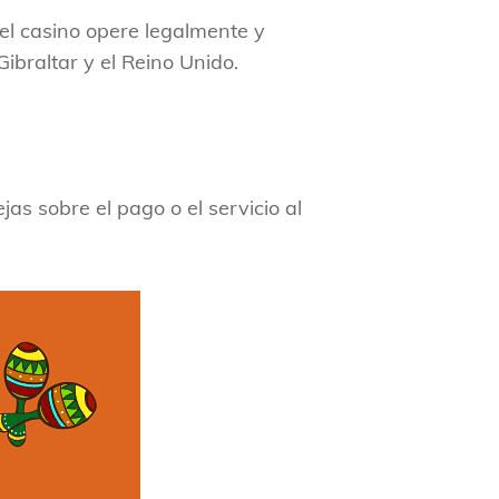
 el casino opere legalmente y
ibraltar y el Reino Unido.
jas sobre el pago o el servicio al